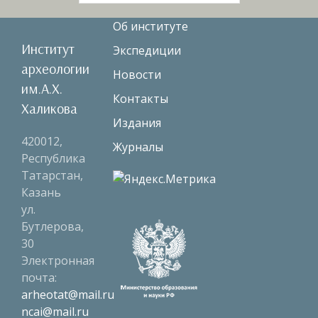
Об институте
Институт
Экспедиции
археологии
Новости
им.А.Х.
Контакты
Халикова
Издания
420012,
Журналы
Республика
Татарстан,
Казань
ул.
Бутлерова,
30
Электронная
почта:
arheotat@mail.ru
ncai@mail.ru