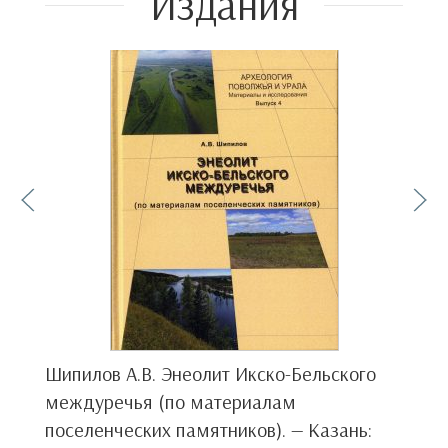
Издания
Шипилов А.В. Энеолит Икско-Бельского
К
междуречья (по материалам
к
поселенческих памятников). — Казань:
м