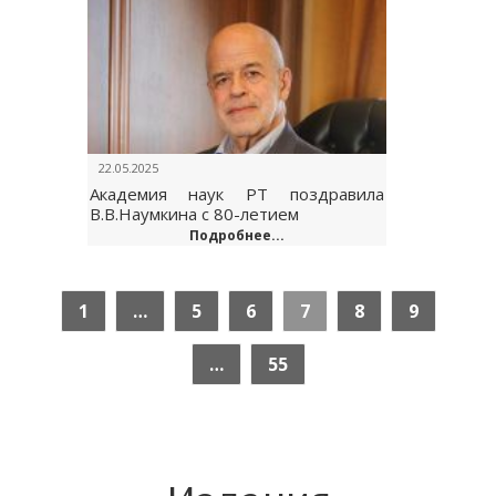
22.05.2025
Академия наук РТ поздравила
В.В.Наумкина с 80-летием
Подробнее...
1
…
5
6
7
8
9
…
55