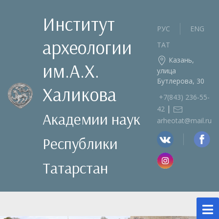
Институт
РУС
ENG
археологии
ТАТ
Казань,
им.А.Х.
улица
Бутлерова, 30
Халикова
+7(843) 236‑55-
|
42
Академии наук
arheotat@mail.ru
Республики
Татарстан