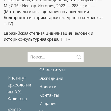
М. ; СПб. : Нестор-История, 2022. — 288 с. ; ил. —
(Материалы и исследования по археологии
Болгарского историко-архитектурного комплекса.
Т. IV)
Евразийская степная цивилизация: человек и
историко-культурная среда. T. II
»
Поиск:
Об институте
Институт
Экспедиции
археологии
Новости
им.А.Х.
Контакты
Халикова
Издания
420012,