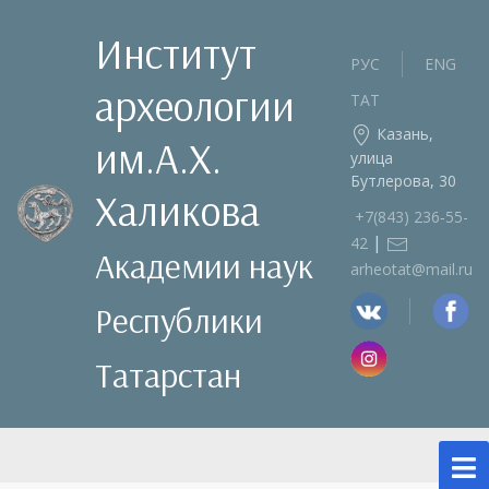
Институт
РУС
ENG
археологии
ТАТ
Казань,
им.А.Х.
улица
Бутлерова, 30
Халикова
+7(843) 236‑55-
|
42
Академии наук
arheotat@mail.ru
Республики
Татарстан