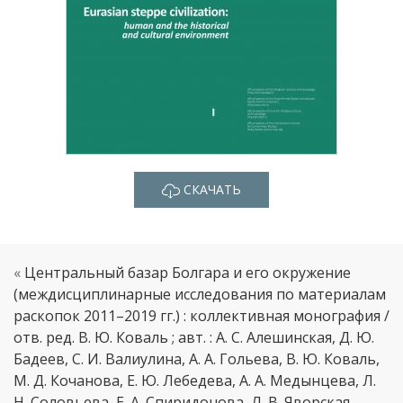
СКАЧАТЬ
«
Центральный базар Болгара и его окружение
(междисциплинарные исследования по материалам
раскопок 2011–2019 гг.) : коллективная монография /
отв. ред. В. Ю. Коваль ; авт. : А. С. Алешинская, Д. Ю.
Бадеев, С. И. Валиулина, А. А. Гольева, В. Ю. Коваль,
М. Д. Кочанова, Е. Ю. Лебедева, А. А. Медынцева, Л.
Н. Соловьева, Е. А. Спиридонова, Л. В. Яворская. —