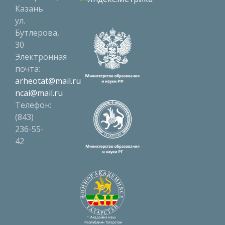
Казань
ул.
Бутлерова,
30
Электронная
почта:
arheotat@mail.ru
ncai@mail.ru
Телефон:
(843)
236-55-
42