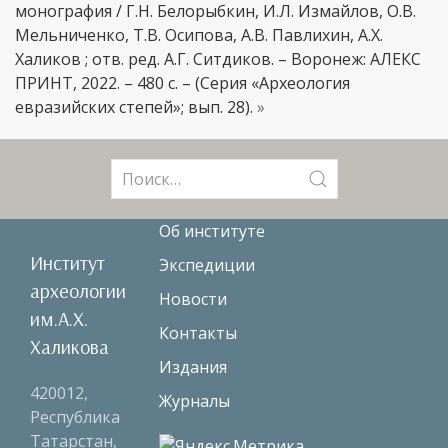
монография / Г.Н. Белорыбкин, И.Л. Измайлов, О.В.
Мельниченко, Т.В. Осипова, А.В. Павлихин, А.Х.
Халиков ; отв. ред. А.Г. Ситдиков. – Воронеж: АЛЕКС
ПРИНТ, 2022. – 480 с. – (Серия «Археология
евразийских степей»; вып. 28).
»
Поиск:
Об институте
Институт
Экспедиции
археологии
Новости
им.А.Х.
Контакты
Халикова
Издания
420012,
Журналы
Республика
Татарстан,