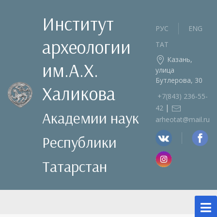
Институт
РУС
ENG
археологии
ТАТ
Казань,
им.А.Х.
улица
Бутлерова, 30
Халикова
+7(843) 236‑55-
|
42
Академии наук
arheotat@mail.ru
Республики
Татарстан