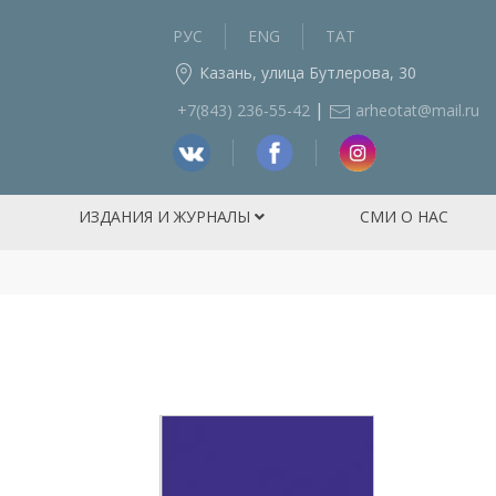
РУС
ENG
ТАТ
Казань, улица Бутлерова, 30
|
+7(843) 236‑55-42
arheotat@mail.ru
ИЗДАНИЯ И ЖУРНАЛЫ
СМИ О НАС