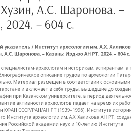
 Хузин, А.С. Шаронова. –
 2024. – 604 с.
указатель / Институт археологии им. А.Х. Халиков
н, А.С. Шаронова.
–
Казань: Изд-во АН РТ, 2024.
–
604 с.
 специалистам-археологам и историкам, аспирантам, а 
блиографическое описание трудов по археологии Татар
ительно. Материал размещен в соответствии с основными
тарстане и включает в себя труды, вышедшие до создан
графии при Казанском университете, в период деятельно
развитие активности археологов падает на время их рабо
и КФАН СССР/РАН/АН РТ (1939–1996), Института истории
о Института археологии им. А.Х. Халикова АН РТ, созда
ания Российской академии наук и 10-летию Института
еспублики Татарстан.