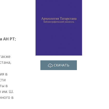
а АН РТ;
также
стана,
СКАЧАТЬ
ия в
сти
ты в
 им. Ш.
нного в