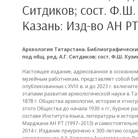
Ситдиков; сост. Ф.Ш.
Казань: Изд-во АН РТ,
Археология Татарстана. Библиографический 
под общ. ред. А.Г. Ситдиков; сост. Ф.Ш. Хузи
Настоящее издание, адресованное в основном
музейным работникам, представляет собой би
опубликованных с XVIII в. и до 2023 г. включ
этапами развития археологической науки в Та
1878 г. Общества археологии, истории и этно
этого Общества до начала 1930-х гг.; бурное 
составе Института языка, литературы и истори
Марджани АН РТ (1997–2013) и самостоятельног
2014 г. Издание приурочено к 300-летию созд
археологии им. А.Х. Халикова Академии наук Р