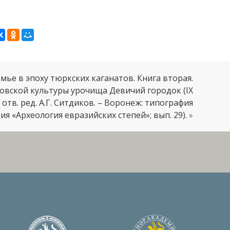
амье в эпоху тюркских каганатов. Книга вторая.
вской культуры урочища Девичий городок (IX
отв. ред. А.Г. Ситдиков. – Воронеж: типография
ерия «Археология евразийских степей»; вып. 29).
»