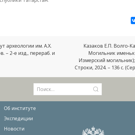
т археологии им. А.Х.
Казаков Е.П. Волго-К
в. – 2-е изд., перераб. и
Могильник именько
Измерский могильник); 
Строки, 2024. – 136 с. (С
Поиск:
Об институте
Экспедиции
Новости