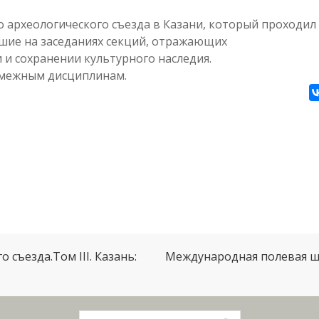
го археологического съезда в Казани, который проходил
вшие на заседаниях секций, отражающих
и сохранении культурного наследия.
 смежным дисциплинам.
 съезда.Том III. Казань:
Международная полевая шк
Поиск: