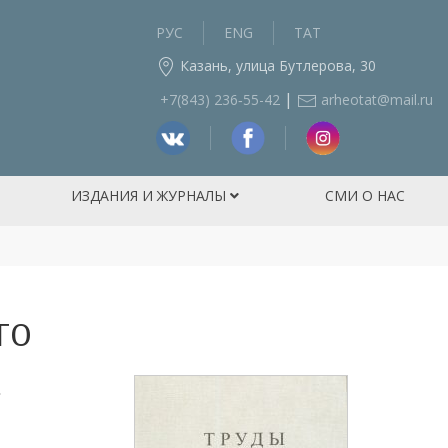
РУС
ENG
ТАТ
Казань, улица Бутлерова, 30
|
+7(843) 236‑55-42
arheotat@mail.ru
ИЗДАНИЯ И ЖУРНАЛЫ
СМИ О НАС
го
.