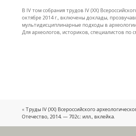
В IV том собрания трудов IV (XX) Всероссийско
октябре 2014 г., включены доклады, прозвуча
мультидисциплинарные подходы в археологии 
Для археологов, историков, специалистов по
«
Труды IV (XX) Всероссийского археологического
Отечество, 2014. — 702с.: илл., вклейка.