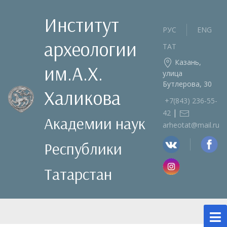
Институт
РУС
ENG
археологии
ТАТ
Казань,
им.А.Х.
улица
Бутлерова, 30
Халикова
+7(843) 236‑55-
|
42
Академии наук
arheotat@mail.ru
Республики
Татарстан