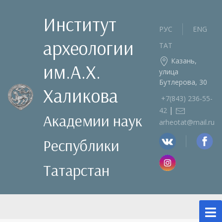
Институт
РУС
ENG
археологии
ТАТ
Казань,
им.А.Х.
улица
Бутлерова, 30
Халикова
+7(843) 236‑55-
|
42
Академии наук
arheotat@mail.ru
Республики
Татарстан