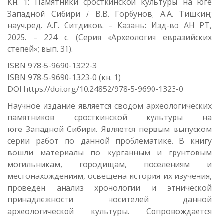
Кн. 1: Памятники сросткинской культуры на юге
Западной Сибири /
В.В. Горбунов, А.А. Тишкин;
науч.ред. А.Г. Ситдиков. – Казань: Изд-во АН РТ,
2025. – 224 с. (Серия «Археология евразийских
степей»; вып. 31).
ISBN 978-5-9690-1322-3
ISBN 978-5-9690-1323-0 (кн. 1)
DOI https://doi.org/10.24852/978-5-9690-1323-0
Научное издание является сводом археологических
памятников сросткинской культуры на
юге Западной Сибири. Является первым выпуском
серии работ по данной проблематике. В книгу
вошли материалы по курганным и грунтовым
могильникам, городищам, поселениям и
местонахождениям, освещена история их изучения,
проведен анализ хронологии и этнической
принадлежности носителей данной
археологической культуры. Сопровождается