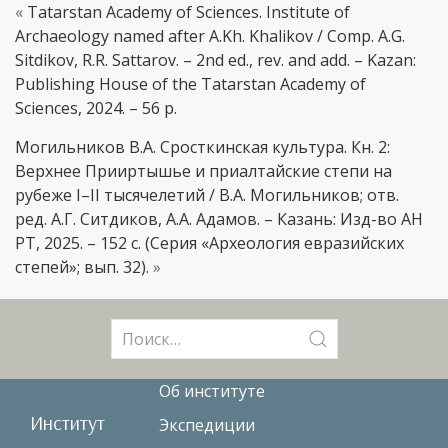
«
Tatarstan Academy of Sciences. Institute of
Archaeology named after A.Kh. Khalikov / Comp. A.G.
Sitdikov, R.R. Sattarov. – 2nd ed., rev. and add. – Kazan:
Publishing House of the Tatarstan Academy of
Sciences, 2024. – 56 p.
Могильников В.А. Сросткинская культура. Кн. 2:
Верхнее Прииртышье и приалтайские степи на
рубеже I–II тысячелетий / В.А. Могильников; отв.
ред. А.Г. Ситдиков, А.А. Адамов. – Казань: Изд-во АН
РТ, 2025. – 152 с. (Серия «Археология евразийских
степей»; вып. 32).
»
Поиск:
Об институте
Институт
Экспедиции