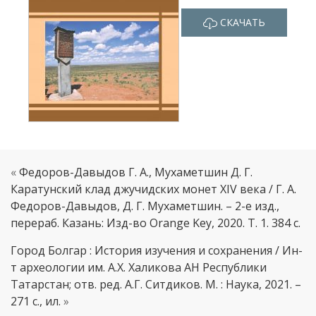
СКАЧАТЬ
«
Федоров-Давыдов Г. А., Мухаметшин Д. Г.
Каратунский клад джучидских монет XIV века / Г. А.
Федоров-Давыдов, Д. Г. Мухаметшин. – 2-е изд.,
перераб. Казань: Изд-во Orange Key, 2020. Т. 1. 384 с.
Город Болгар : История изучения и сохранения / Ин-
т археологии им. А.Х. Халикова АН Республики
Татарстан; отв. ред. А.Г. Ситдиков. М. : Наука, 2021. –
271 с., ил.
»