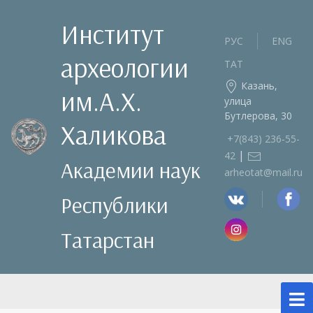
Институт
РУС
ENG
археологии
ТАТ
Казань,
им.А.Х.
улица
Бутлерова, 30
Халикова
+7(843) 236‑55-
|
42
Академии наук
arheotat@mail.ru
Республики
Татарстан