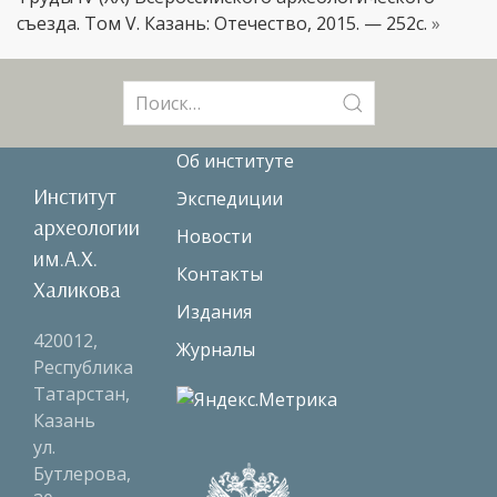
съезда. Том V. Казань: Отечество, 2015. — 252с.
»
Поиск:
Об институте
Институт
Экспедиции
археологии
Новости
им.А.Х.
Контакты
Халикова
Издания
420012,
Журналы
Республика
Татарстан,
Казань
ул.
Бутлерова,