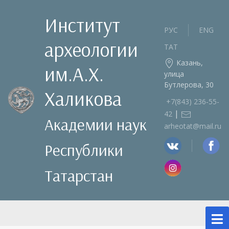
Институт
РУС
ENG
археологии
ТАТ
Казань,
им.А.Х.
улица
Бутлерова, 30
Халикова
+7(843) 236‑55-
|
42
Академии наук
arheotat@mail.ru
Республики
Татарстан