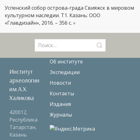
Успенский собор острова-града Свияжск в мировом
культурном наследии. Т1. Казань: ООО
«Главдизайн», 2016. – 356 с.
»
Поиск:
Об институте
Институт
Экспедиции
археологии
Новости
им.А.Х.
Контакты
Халикова
Издания
420012,
Журналы
Республика
Татарстан,
Казань