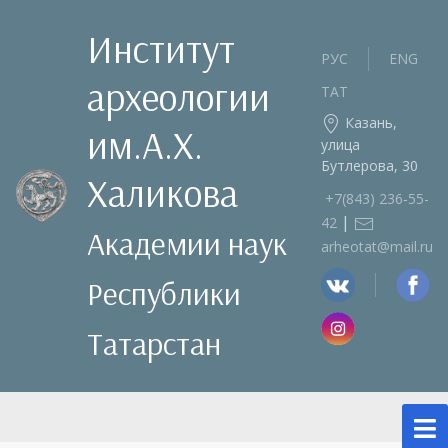
Институт
РУС
ENG
археологии
ТАТ
Казань,
им.А.Х.
улица
Бутлерова, 30
Халикова
+7(843) 236‑55-
|
42
Академии наук
arheotat@mail.ru
Республики
Татарстан