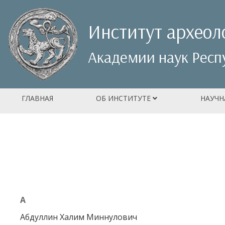
Институт археол
Академии наук Респ
ГЛАВНАЯ
ОБ ИНСТИТУТЕ
НАУЧН
А
Абдуллин Халим Миннулович