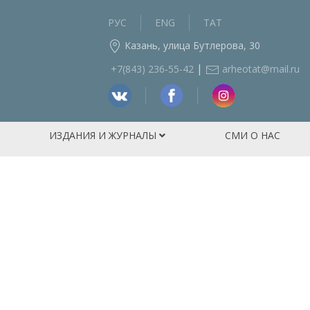
РУС
ENG
ТАТ
Казань, улица Бутлерова, 30
|
+7(843) 236‑55-42
arheotat@mail.ru
ИЗДАНИЯ И ЖУРНАЛЫ
СМИ О НАС