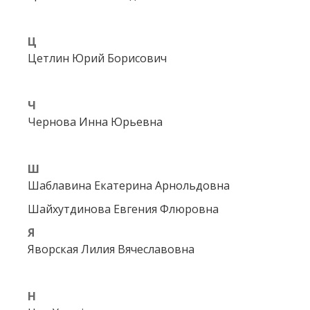
Ц
Цетлин Юрий Борисович
Ч
Чернова Инна Юрьевна
Ш
Шаблавина Екатерина Арнольдовна
Шайхутдинова Евгения Флюровна
Я
Яворская Лилия Вячеславовна
H