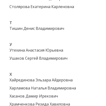
Столярова Екатерина Карленовна
Т
Тишин Денис Владимирович
У
Утехина Анастасия Юрьевна
Ушаков Сергей Владимирович
Х
Хайрединова Эльзара Айдеровна
Харламова Наталья Владимировна
Хасанов Дамир Ирекович
Храмченкова Резида Хавиловна