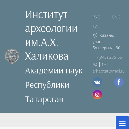
Институт
РУС
ENG
археологии
ТАТ
Казань,
им.А.Х.
улица
Бутлерова, 30
Халикова
+7(843) 236‑55-
|
42
Академии наук
arheotat@mail.ru
Республики
Татарстан