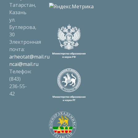
Татарстан,
Казань
ул.
Бутлерова,
30
Электронная
почта:
arheotat@mail.ru
ncai@mail.ru
Телефон:
(843)
236-55-
42