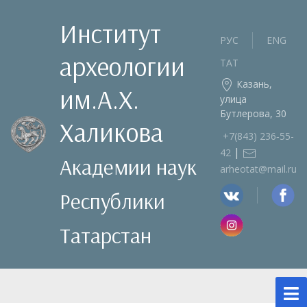
Институт
РУС
ENG
археологии
ТАТ
Казань,
им.А.Х.
улица
Бутлерова, 30
Халикова
+7(843) 236‑55-
|
42
Академии наук
arheotat@mail.ru
Республики
Татарстан