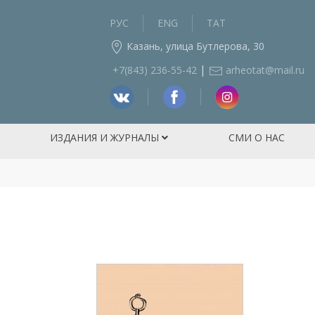
РУС
ENG
ТАТ
Казань, улица Бутлерова, 30
|
+7(843) 236‑55-42
arheotat@mail.ru
ИЗДАНИЯ И ЖУРНАЛЫ
СМИ О НАС