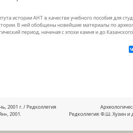
ута истории АНТ в качестве учебного пособия для сту
истории. В ней обобщены новейшие материалы по архео
еский период, начиная с эпохи камня и до Казанского
, 2001 г. / Редколлегия
Археологическ
н», 2001.
Редколлегия: Ф.Ш. Хузин и д