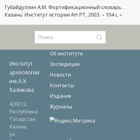
Губайдуллин А.М. Фортификационный словарь. .
Казань: Институт истории АН РТ, 2003. – 104 с.
»
Поиск:
Об институте
Институт
Экспедиции
археологии
Новости
им.А.Х.
Контакты
Халикова
Издания
420012,
Журналы
Республика
Татарстан,
Казань
ул.