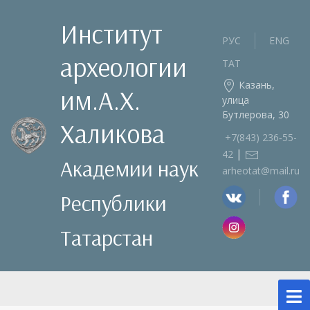
Институт
РУС
ENG
археологии
ТАТ
Казань,
им.А.Х.
улица
Бутлерова, 30
Халикова
+7(843) 236‑55-
|
42
Академии наук
arheotat@mail.ru
Республики
Татарстан