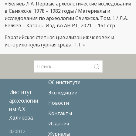
«
Беляев Л.А. Первые археологические исследования
в Свияжске: 1978 – 1982 годы / Материалы и
исследования по археологии Свияжска. Том. 1 / Л.А.
Беляев – Казань: Изд-во АН РТ, 2021. – 161 стр.
Евразийская степная цивилизация: человек и
историко-культурная среда. Т. I.
»
Поиск:
Об институте
Институт
Экспедиции
археологии
Новости
им.А.Х.
Контакты
Халикова
Издания
420012,
Журналы