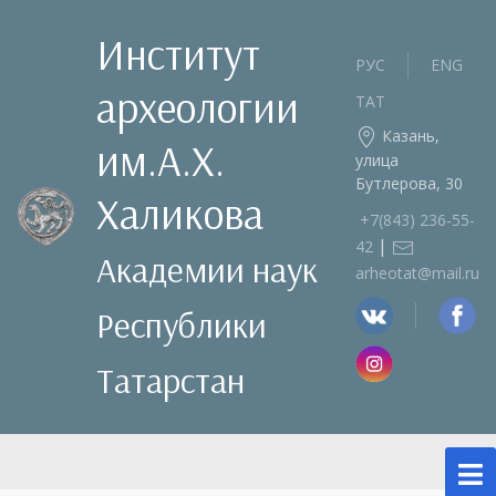
Институт
РУС
ENG
археологии
ТАТ
Казань,
им.А.Х.
улица
Бутлерова, 30
Халикова
+7(843) 236‑55-
|
42
Академии наук
arheotat@mail.ru
Республики
Татарстан