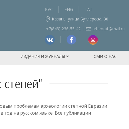
РУС
ENG
ТАТ
Казань, улица Бутлерова, 30
|
+7(843) 236‑55-42
arheotat@mail.ru
ИЗДАНИЯ И ЖУРНАЛЫ
СМИ О НАС
 степей"
ловым проблемам археологии степной Евразии
 год на русском языке. Все публикации