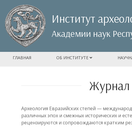
Институт археол
Академии наук Респ
ГЛАВНАЯ
ОБ ИНСТИТУТЕ
НАУЧН
Журнал 
Археология Евразийских степей — междунаро
различных эпох и смежных исторических и ест
рецензируются и сопровождаются кратким рез