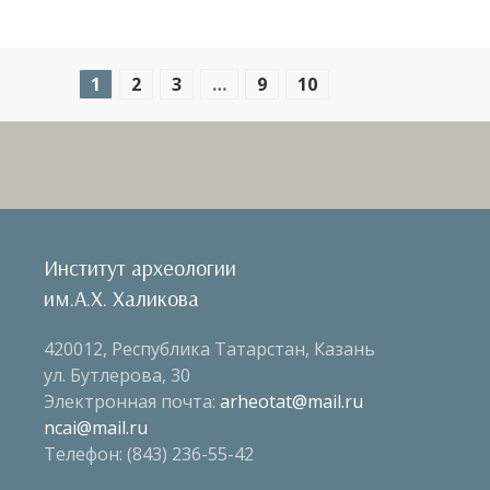
1
2
3
…
9
10
Институт археологии
им.А.Х. Халикова
420012, Республика Татарстан, Казань
ул. Бутлерова, 30
Электронная почта:
arheotat@mail.ru
ncai@mail.ru
Телефон: (843) 236-55-42