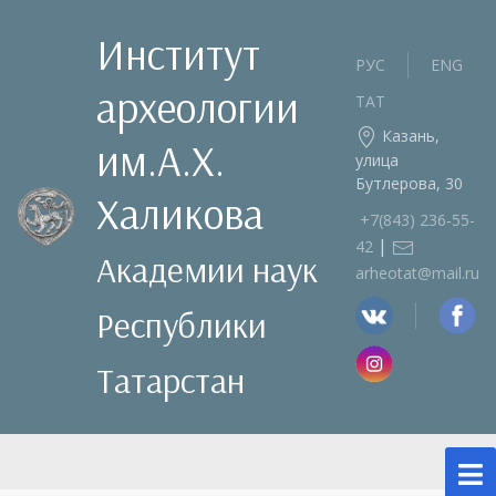
Институт
РУС
ENG
археологии
ТАТ
Казань,
им.А.Х.
улица
Бутлерова, 30
Халикова
+7(843) 236‑55-
|
42
Академии наук
arheotat@mail.ru
Республики
Татарстан