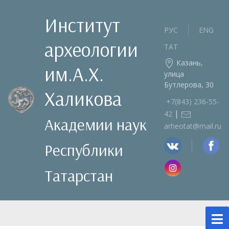
Институт
РУС
ENG
археологии
ТАТ
Казань,
им.А.Х.
улица
Бутлерова, 30
Халикова
+7(843) 236‑55-
|
42
Академии наук
arheotat@mail.ru
Республики
Татарстан