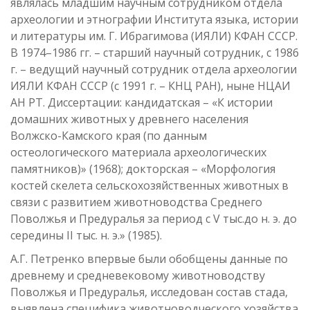
являлась младшим научным сотрудником отдела
археологии и этнографии Института языка, истории
и литературы им. Г. Ибрагимова (ИЯЛИ) КФАН СССР.
В 1974–1986 гг. – старший научный сотрудник, с 1986
г. – ведущий научный сотрудник отдела археологии
ИЯЛИ КФАН СССР (с 1991 г. – КНЦ РАН), ныне НЦАИ
АН РТ. Диссертации: кандидатская – «К истории
домашних животных у древнего населения
Волжско-Камского края (по данным
остеологического материала археологических
памятников)» (1968); докторская – «Морфология
костей скелета сельскохозяйственных животных в
связи с развитием животноводства Среднего
Поволжья и Предуралья за период с V тыс.до н. э. до
середины II тыс. н. э.» (1985).
А.Г. Петренко впервые были обобщены данные по
древнему и средневековому животноводству
Поволжья и Предуралья, исследован состав стада,
выявлена специфика животноводческого хозяйства