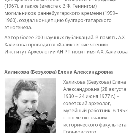
(1967), а также (вместе с В.Ф. Генингом)
могильников раннебулгарского времени (1959–
1960), создал концепцию булгаро-татарского
этногенеза.
Автор более 200 научных публикаций. В память А.Х.
Халикова проводятся «Халиковские чтения».
Институт Археологии АН РТ носит имя А.Х. Халикова.
Халикова (Безухова) Елена Александровна
Халикова (Безухова) Елена
Александровна (28 августа
1930 – 24 июня 1977 г.) –
советский археолог,
музейный работник. В 1953
г. после окончания
исторического факультета
Горьковского