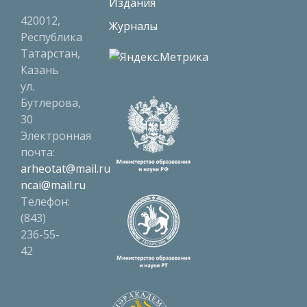
Издания
420012,
Журналы
Республика
Татарстан,
Казань
ул.
Бутлерова,
30
Электронная
почта:
arheotat@mail.ru
ncai@mail.ru
Телефон:
(843)
236-55-
42