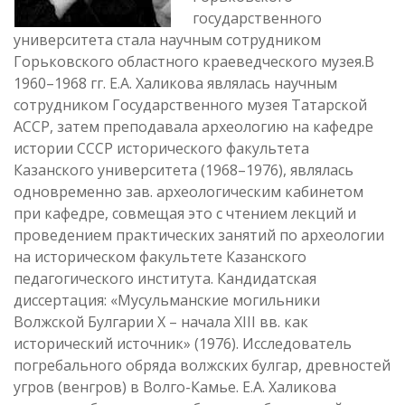
государственного
университета стала научным сотрудником
Горьковского областного краеведческого музея.В
1960–1968 гг. Е.А. Халикова являлась научным
сотрудником Государственного музея Татарской
АССР, затем преподавала археологию на кафедре
истории СССР исторического факультета
Казанского университета (1968–1976), являлась
одновременно зав. археологическим кабинетом
при кафедре, совмещая это с чтением лекций и
проведением практических занятий по археологии
на историческом факультете Казанского
педагогического института. Кандидатская
диссертация: «Мусульманские могильники
Волжской Булгарии X – начала XIII вв. как
исторический источник» (1976). Исследователь
погребального обряда волжских булгар, древностей
угров (венгров) в Волго-Камье. Е.А. Халикова