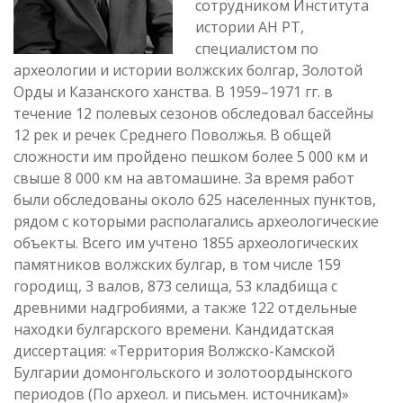
сотрудником Института
истории АН РТ,
специалистом по
археологии и истории волжских болгар, Золотой
Орды и Казанского ханства. В 1959–1971 гг. в
течение 12 полевых сезонов обследовал бассейны
12 рек и речек Среднего Поволжья. В общей
сложности им пройдено пешком более 5 000 км и
свыше 8 000 км на автомашине. За время работ
были обследованы около 625 населенных пунктов,
рядом с которыми располагались археологические
объекты. Всего им учтено 1855 археологических
памятников волжских булгар, в том числе 159
городищ, 3 валов, 873 селища, 53 кладбища с
древними надгробиями, а также 122 отдельные
находки булгарского времени. Кандидатская
диссертация: «Территория Волжско-Камской
Булгарии домонгольского и золотоордынского
периодов (По археол. и письмен. источникам)»