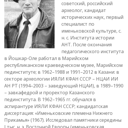
советский, российский
археолог, кандидат
исторических наук, первый
специалист по
именьковской культуре, с.
н. с. Института истории
АНТ. После окончания
педагогического института
в Йошкар-Оле работал в Марийском
республиканском краеведческом музее, Марийском
пединституте; в 1962–1988 и 1991–2012 в Казани: в
секторе археологии ИЯЛИ КФАН СССР – НЦАИ ИИ
АН РТ (1994–2003 – заведующий НЦАИ), в 1989–1990
– завкафедрой и проректор Казанского
пединститута. В 1962–1965 гг. обучался в
аспирантуре ИЯЛИ КФАН СССР; кандидатская
диссертация: «Именьковские племена Нижнего
Прикамья» (1967). Исследовал памятники середины
I тыс. н. э. Восточной Европы (именьковская