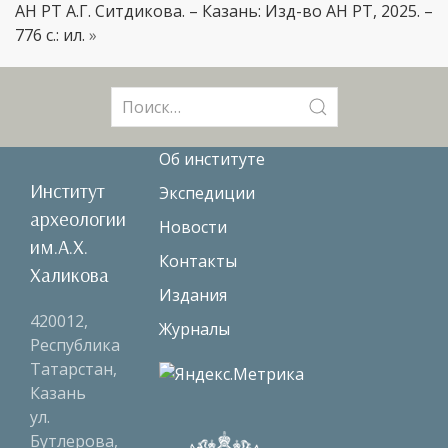
АН РТ А.Г. Ситдикова. – Казань: Изд-во АН РТ, 2025. –
776 с.: ил.
»
Поиск:
Об институте
Институт
Экспедиции
археологии
Новости
им.А.Х.
Контакты
Халикова
Издания
420012,
Журналы
Республика
Татарстан,
Казань
ул.
Бутлерова,