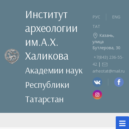
Институт
РУС
ENG
археологии
ТАТ
Казань,
им.А.Х.
улица
Бутлерова, 30
Халикова
+7(843) 236‑55-
|
42
Академии наук
arheotat@mail.ru
Республики
Татарстан