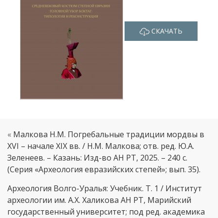
СКАЧАТЬ
«
Малкова Н.М. Погребальные традиции мордвы в
XVI – начале XIХ вв. / Н.М. Малкова; отв. ред. Ю.А.
Зеленеев. – Казань: Изд-во АН РТ, 2025. – 240 с.
(Серия «Археология евразийских степей»; вып. 35).
Археология Волго-Уралья: Учебник. Т. 1 / Институт
археологии им. А.Х. Халикова АН РТ, Марийский
государственный университет; под ред. академика