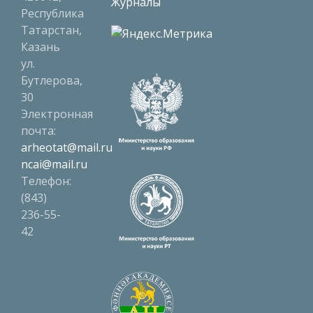
Журналы
Республика
Татарстан,
Казань
ул.
Бутлерова,
30
Электронная
почта:
arheotat@mail.ru
ncai@mail.ru
Телефон:
(843)
236-55-
42