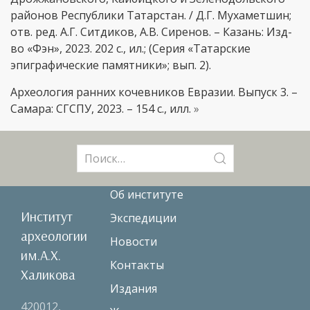
районов Республики Татарстан. / Д.Г. Мухаметшин;
отв. ред. А.Г. Ситдиков, А.В. Сиренов. – Казань: Изд-
во «Фэн», 2023. 202 с., ил.; (Серия «Татарские
эпиграфические памятники»; вып. 2).
Археология ранних кочевников Евразии. Выпуск 3. –
Самара: СГСПУ, 2023. – 154 с., илл.
»
Поиск:
Об институте
Институт
Экспедиции
археологии
Новости
им.А.Х.
Контакты
Халикова
Издания
420012,