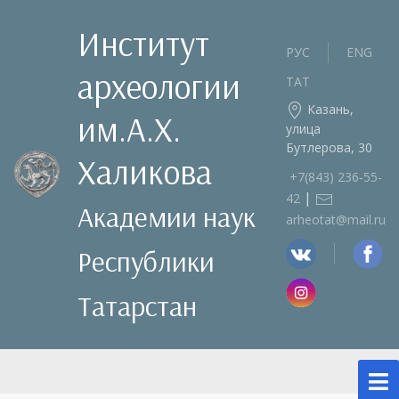
Институт
РУС
ENG
археологии
ТАТ
Казань,
им.А.Х.
улица
Бутлерова, 30
Халикова
+7(843) 236‑55-
|
42
Академии наук
arheotat@mail.ru
Республики
Татарстан