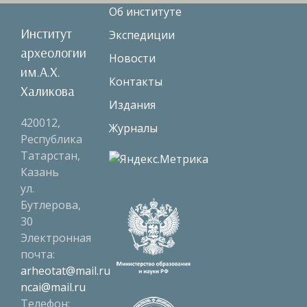
Об институте
Институт
Экспедиции
археологии
Новости
им.А.Х.
Контакты
Халикова
Издания
420012,
Журналы
Республика
Татарстан,
Казань
ул.
Бутлерова,
30
Электронная
почта:
arheotat@mail.ru
ncai@mail.ru
Телефон: