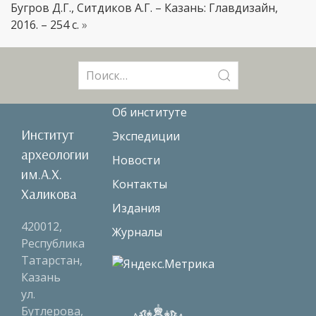
Бугров Д.Г., Ситдиков А.Г. – Казань: Главдизайн,
2016. – 254 с.
»
Поиск:
Об институте
Институт
Экспедиции
археологии
Новости
им.А.Х.
Контакты
Халикова
Издания
420012,
Журналы
Республика
Татарстан,
Казань
ул.
Бутлерова,