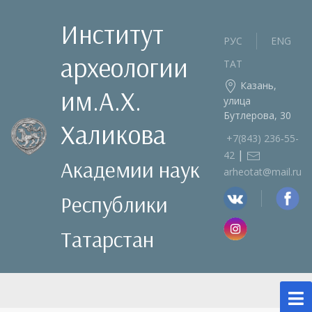
Институт
РУС
ENG
археологии
ТАТ
Казань,
им.А.Х.
улица
Бутлерова, 30
Халикова
+7(843) 236‑55-
|
42
Академии наук
arheotat@mail.ru
Республики
Татарстан