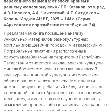
переходного периода: от эпохи бронзы к
раннему железному веку
/ Е.П. Казаков; отв. ред.
А.В. Новиков, А.А. Чижевский, А.Г. Ситдиков –
Казань: Изд-во АН РТ, 2025. – 144 с. (Серия
«Археология евразийских степей»; вып. 34)
Предлагаемая книга посвящена анализу
уникальных материалов разнокультурных
могильников: Девичий городок IV и Измерский VII.
Погребальные памятники расположены в
приустьевом Закамье на территории Республики
Татарстан и относятся к маклашеевской культуры
финала бронзового века и постмаклашеевской
культуре ананьинской культурно-исторической
области раннего железного века. Могильники
демонстрируют погребальный обряд и инвентарь
переходной эпохи от бронзового века к раннему
железному, и имеют важное научное значение в
осмыслении процесса образования культур раннего
железного века в Восточной Европе.