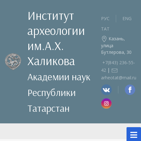
Институт
РУС
ENG
археологии
ТАТ
Казань,
им.А.Х.
улица
Бутлерова, 30
Халикова
+7(843) 236‑55-
|
42
Академии наук
arheotat@mail.ru
Республики
Татарстан