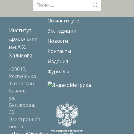
Поиск:
Об институте
Институт
Экспедиции
археологии
Новости
им.А.Х.
Контакты
Халикова
Издания
420012,
Журналы
Республика
Татарстан,
Казань
ул.
Бутлерова,
30
Электронная
почта:
arheotat@mail.ru