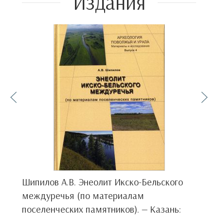
Издания
Шипилов А.В. Энеолит Икско-Бельского
К
междуречья (по материалам
к
поселенческих памятников). — Казань:
м