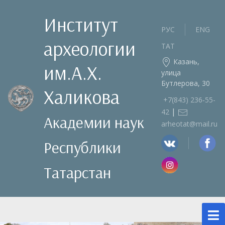
Институт
РУС
ENG
археологии
ТАТ
Казань,
им.А.Х.
улица
Бутлерова, 30
Халикова
+7(843) 236‑55-
|
42
Академии наук
arheotat@mail.ru
Республики
Татарстан