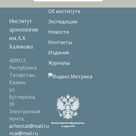
Об институте
Институт
Экспедиции
археологии
Новости
им.А.Х.
Контакты
Халикова
Издания
420012,
Журналы
Республика
Татарстан,
Казань
ул.
Бутлерова,
30
Электронная
почта:
arheotat@mail.ru
ncai@mail.ru