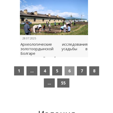
28.07.2025
Археологические исследования
золотоордынской усадьбы в
Болгаре
Подробнее...
1
…
4
5
6
7
8
…
55