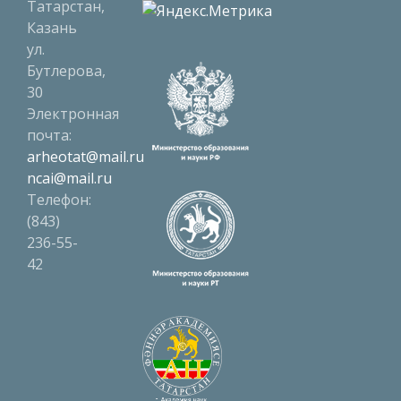
Татарстан,
Казань
ул.
Бутлерова,
30
Электронная
почта:
arheotat@mail.ru
ncai@mail.ru
Телефон:
(843)
236-55-
42