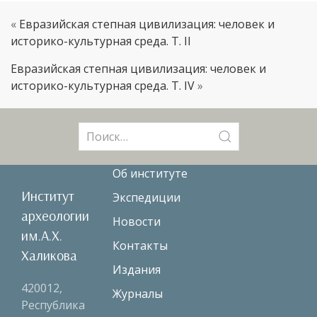
«
Евразийская степная цивилизация: человек и
историко-культурная среда. T. II
Евразийская степная цивилизация: человек и
историко-культурная среда. T. IV
»
Поиск:
Об институте
Институт
Экспедиции
археологии
Новости
им.А.Х.
Контакты
Халикова
Издания
420012,
Журналы
Республика