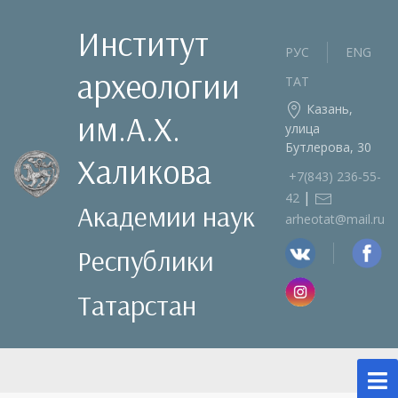
Институт
РУС
ENG
археологии
ТАТ
Казань,
им.А.Х.
улица
Бутлерова, 30
Халикова
+7(843) 236‑55-
|
42
Академии наук
arheotat@mail.ru
Республики
Татарстан