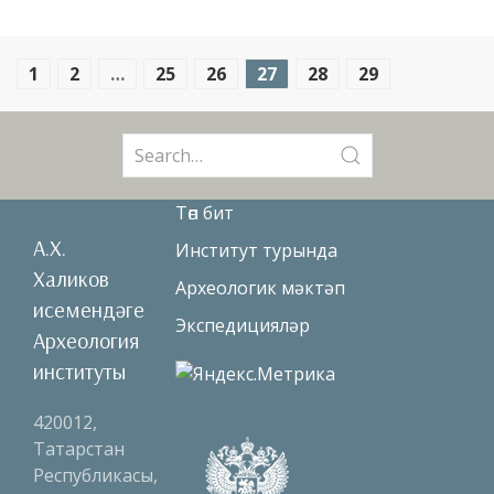
1
2
…
25
26
27
28
29
Search
for:
Төп бит
А.Х.
Институт турында
Халиков
Археологик мәктәп
исемендәге
Экспедицияләр
Археология
институты
420012,
Татарстан
Республикасы,