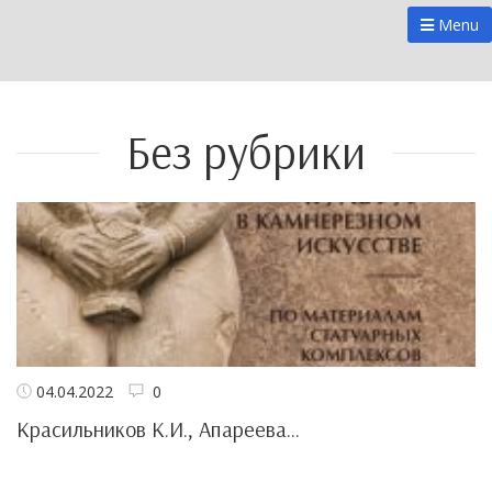
Menu
Без рубрики
04.04.2022
0
Красильников К.И., Апареева...