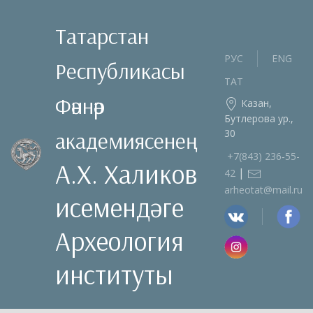
Татарстан
РУС
ENG
Республикасы
ТАТ
Фәннәр
Казан,
Бутлерова ур.,
30
академиясенең
+7(843) 236‑55-
А.Х. Халиков
|
42
arheotat@mail.ru
исемендәге
Археология
институты