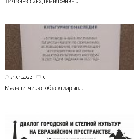
ТР Фәннәр академиясенең...
31.01.2022
0
Мәдәни мирас объектларын...