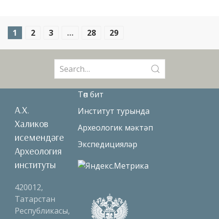
1
2
3
…
28
29
Search
for:
Төп бит
А.Х.
Институт турында
Халиков
Археологик мәктәп
исемендәге
Экспедицияләр
Археология
институты
420012,
Татарстан
Республикасы,