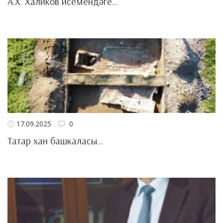
А.Х. Халиков исемендәге...
17.09.2025
0
Татар хан башкаласы...