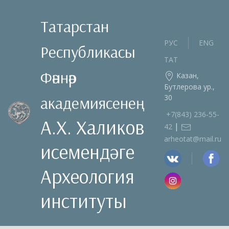
Татарстан
РУС
ENG
Республикасы
ТАТ
Фәннәр
Казан,
Бутлерова ур.,
30
академиясенең
+7(843) 236‑55-
А.Х. Халиков
|
42
arheotat@mail.ru
исемендәге
Археология
институты