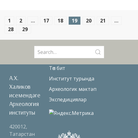
1
2
…
17
18
19
20
21
…
28
29
Search
for:
Төп бит
А.Х.
Институт турында
Халиков
Археологик мәктәп
исемендәге
Экспедицияләр
Археология
институты
420012,
Татарстан