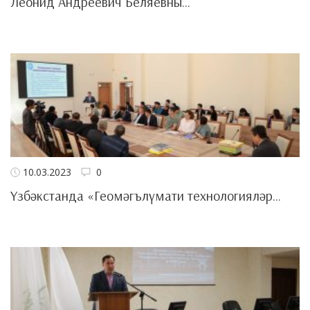
Леонид Андреевич Беляевны...
10.03.2023
0
Үзбәкстанда «Геомәгълүмати технологияләр...