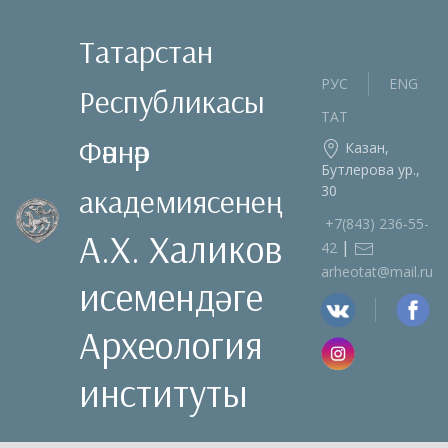
Татарстан
РУС
ENG
Республикасы
ТАТ
Фәннәр
Казан,
Бутлерова ур.,
30
академиясенең
+7(843) 236‑55-
А.Х. Халиков
|
42
arheotat@mail.ru
исемендәге
Археология
институты