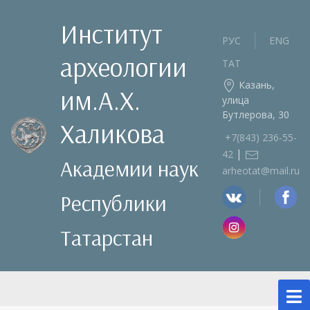
Институт
РУС
ENG
археологии
ТАТ
Казань,
им.А.Х.
улица
Бутлерова, 30
Халикова
+7(843) 236‑55-
|
42
Академии наук
arheotat@mail.ru
Республики
Татарстан