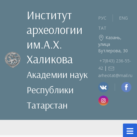
Институт
РУС
ENG
археологии
ТАТ
Казань,
им.А.Х.
улица
Бутлерова, 30
Халикова
+7(843) 236‑55-
|
42
Академии наук
arheotat@mail.ru
Республики
Татарстан