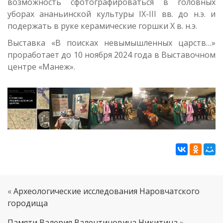
возможность сфотографироваться в головных
уборах ананьинской культуры IX-III вв. до н.э. и
подержать в руке керамические горшки X в. н.э.
Выставка «В поисках невымышленных царств…»
проработает до 10 ноября 2024 года в Выставочном
центре «Манеж».
«
Археологические исследования Наровчатского
городища
Памяти Валерия Валентиновича Никитина
»