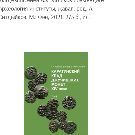
Археология институты, җавап. ред. А.
Ситдыйков. М.: Фән, 2021. 275 б., ил.