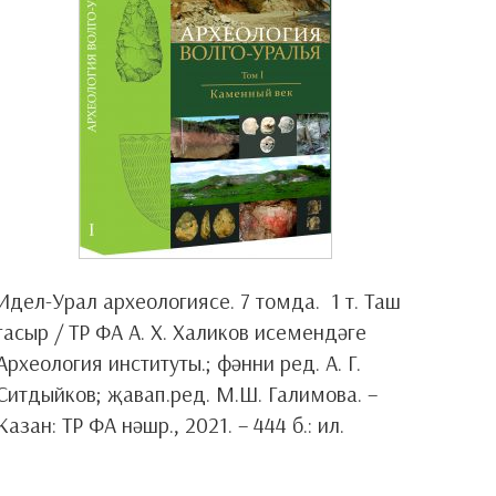
Идел-Урал археологиясе. 7 томда. 1 т. Таш
гасыр / ТР ФА А. Х. Халиков исемендәге
Археология институты.; фәнни ред. А. Г.
Ситдыйков; җавап.ред. М.Ш. Галимова. –
Казан: ТР ФА нәшр., 2021. – 444 б.: ил.