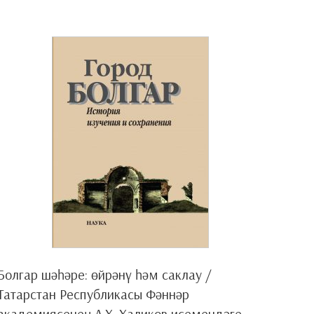
Болгар шәһәре: өйрәнү һәм саклау /
Татарстан Республикасы Фәннәр
академиясенең А.Х. Халиков исемендәге