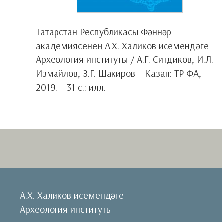
Татарстан Республикасы Фәннәр
академиясенең А.Х. Халиков исемендәге
Археология институты / А.Г. Ситдиков, И.Л.
Измайлов, З.Г. Шакиров – Казан: ТР ФА,
2019. – 31 с.: илл.
А.Х. Халиков исемендәге
Археология институты