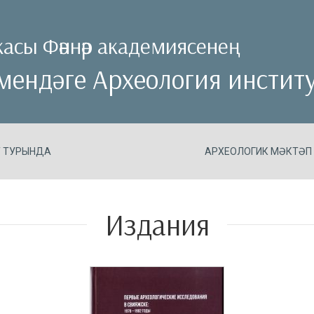
асы Фәннәр академиясенең
емендәге Археология инстит
Т ТУРЫНДА
АРХЕОЛОГИК МӘКТӘП
Издания