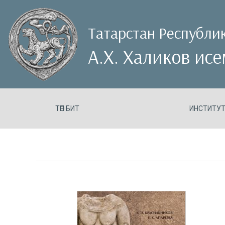
Татарстан Республик
А.Х. Халиков ис
ТӨП БИТ
ИНСТИТУ