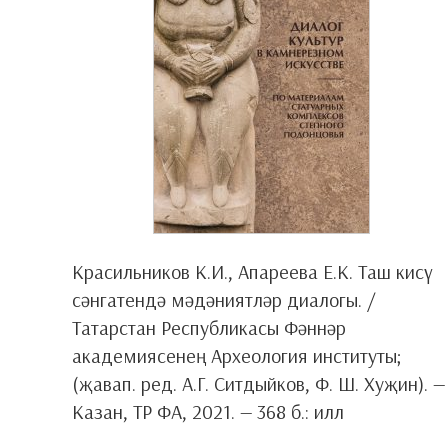
Красильников К.И., Апареева Е.К. Таш кисү
сәнгатендә мәдәниятләр диалогы. /
Татарстан Республикасы Фәннәр
академиясенең Археология институты;
(җавап. ред. А.Г. Ситдыйков, Ф. Ш. Хуҗин). —
Казан, ТР ФА, 2021. — 368 б.: илл