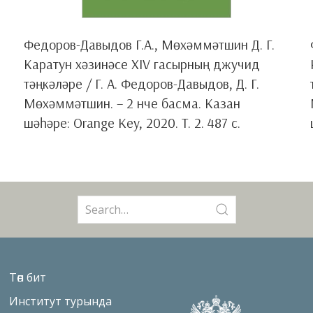
Федоров-Давыдов Г.А., Мөхәммәтшин Д. Г.
Каратун хәзинәсе XIV гасырның джучид
тәңкәләре / Г. А. Федоров-Давыдов, Д. Г.
Мөхәммәтшин. – 2 нче басма. Казан
шәһәре: Orange Key, 2020. Т. 2. 487 с.
Search
for:
Төп бит
Институт турында