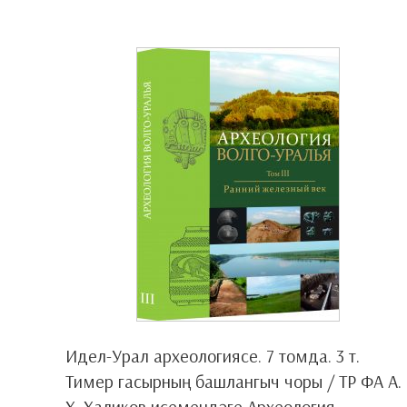
Идел-Урал археологиясе. 7 томда. 3 т.
Тимер гасырның башлангыч чоры / ТР ФА А.
Х. Халиков исемендәге Археология