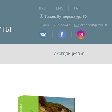
РУС
ENG
ТАТ
Казан, Бутлерова ур., 30
|
уты
+7(843) 236‑55-42
arheotat@mail.ru
ЭКСПЕДИЦИЯЛӘР