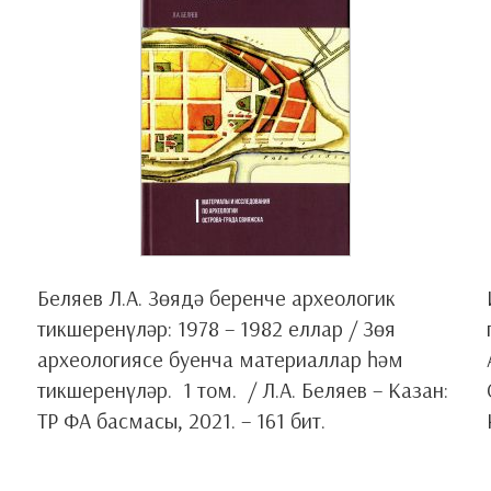
Беляев Л.А. Зөядә беренче археологик
тикшеренүләр: 1978 – 1982 еллар / Зөя
археологиясе буенча материаллар һәм
тикшеренүләр. 1 том. / Л.А. Беляев – Казан:
ТР ФА басмасы, 2021. – 161 бит.