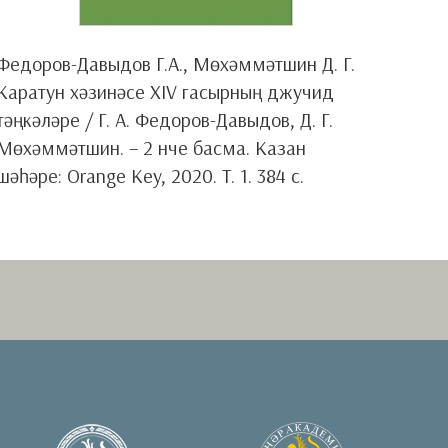
Федоров-Давыдов Г.А., Мөхәммәтшин Д. Г.
Каратун хәзинәсе XIV гасырның джучид
тәңкәләре / Г. А. Федоров-Давыдов, Д. Г.
Мөхәммәтшин. – 2 нче басма. Казан
шәһәре: Orange Key, 2020. Т. 1. 384 с.