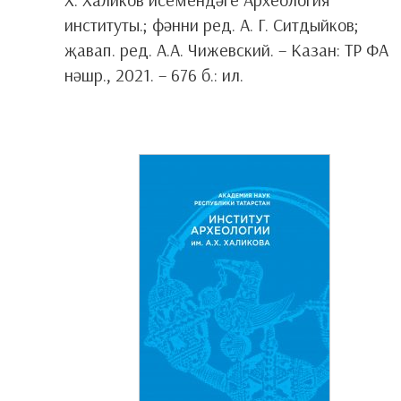
институты.; фәнни ред. А. Г. Ситдыйков;
җавап. ред. А.А. Чижевский. – Казан: ТР ФА
нәшр., 2021. – 676 б.: ил.