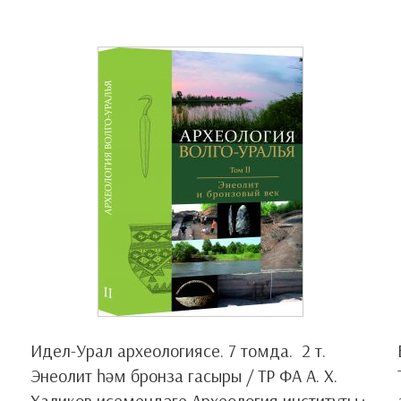
Идел-Урал археологиясе. 7 томда. 2 т.
Энеолит һәм бронза гасыры / ТР ФА А. Х.
Халиков исемендәге Археология институты.;