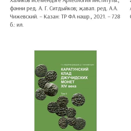
фәнни ред. А. Г. Ситдыйков; җавап. ред. А.А.
Чижевский. – Казан: ТР ФА нәшр., 2021. – 728
б.: ил.