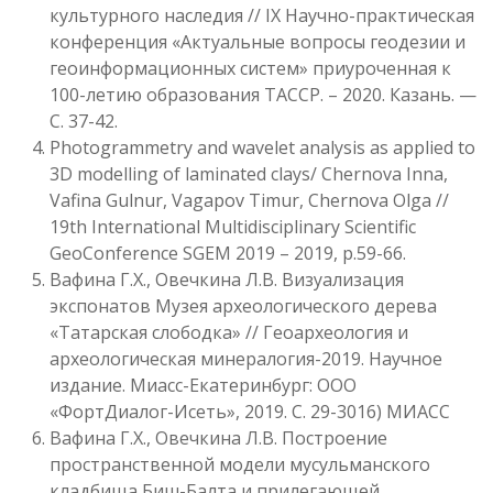
культурного наследия // IX Научно-практическая
конференция «Актуальные вопросы геодезии и
геоинформационных систем» приуроченная к
100-летию образования ТАССР. – 2020. Казань. —
С. 37-42.
Photogrammetry and wavelet analysis as applied to
3D modelling of laminated clays/ Chernova Inna,
Vafina Gulnur, Vagapov Timur, Chernova Olga //
19th International Multidisciplinary Scientific
GeoConference SGEM 2019 – 2019, p.59-66.
Вафина Г.Х., Овечкина Л.В. Визуализация
экспонатов Музея археологического дерева
«Татарская слободка» // Геоархеология и
археологическая минералогия-2019. Научное
издание. Миасс-Екатеринбург: ООО
«ФортДиалог-Исеть», 2019. С. 29-3016) МИАСС
Вафина Г.Х., Овечкина Л.В. Построение
пространственной модели мусульманского
кладбища Биш-Балта и прилегающей