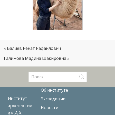
«
Валиев Ренат Рафаилович
Галимова Мадина Шакировна
»
Поиск:
Об институте
Институт
Экспедиции
археологии
Новости
им.А.Х.