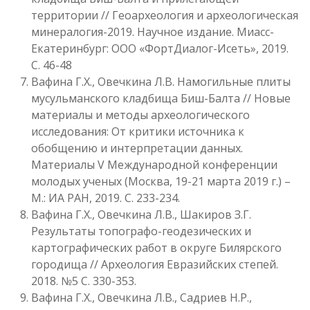
территории // Геоархеология и археологическая
минералогия-2019. Научное издание. Миасс-
Екатеринбург: ООО «ФортДиалог-Исеть», 2019.
С. 46-48
Вафина Г.Х., Овечкина Л.В. Намогильные плиты
мусульманского кладбища Биш-Балта // Новые
материалы и методы археологического
исследования: От критики источника к
обобщению и интерпретации данных.
Материалы V Международной конференции
молодых ученых (Москва, 19-21 марта 2019 г.) –
М.: ИА РАН, 2019. С. 233-234.
Вафина Г.Х., Овечкина Л.В., Шакиров З.Г.
Результаты топографо-геодезических и
картографических работ в округе Билярского
городища // Археология Евразийских степей.
2018. №5 С. 330-353.
Вафина Г.Х., Овечкина Л.В., Садриев Н.Р.,