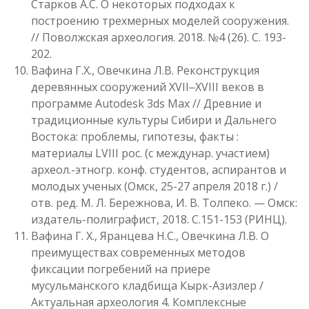
Старков А.С. О некоторых подходах к
построению трехмерных моделей сооружения.
// Поволжская археология. 2018. №4 (26). С. 193-
202.
Вафина Г.Х., Овечкина Л.В. Реконструкция
деревянных сооружений XVII‒XVIII веков в
программе Autodesk 3ds Max // Древние и
традиционные культуры Сибири и Дальнего
Востока: проблемы, гипотезы, факты :
материалы LVIII рос. (с междунар. участием)
археол.-этногр. конф. студентов, аспирантов и
молодых ученых (Омск, 25-27 апреля 2018 г.) /
отв. ред. М. Л. Бережнова, И. В. Толпеко. — Омск:
издатель-полиграфист, 2018. С.151-153 (РИНЦ).
Вафина Г. Х., Яранцева Н.С., Овечкина Л.В. О
преимуществах современных методов
фиксации погребений на приере
мусульманского кладбища Кырк-Азизлер /
Актуальная археология 4. Комплексные