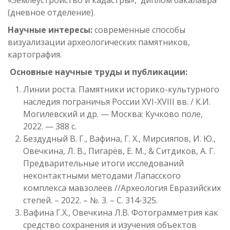
«Землеустройство и кадастры», диплом бакалавра
(дневное отделение).
Научные интересы:
современные способы
визуализации археологических памятников,
картография.
Основные научные труды и публикации:
Линии роста. Памятники историко-культурного
наследия пограничья России XVI-XVIII вв. / К.И.
Могилевский и др. — Москва: Кучково поле,
2022. — 388 с.
Бездудный В. Г., Вафина, Г. Х., Мирсияпов, И. Ю.,
Овечкина, Л. В., Пигарёв, Е. М., & Ситдиков, А. Г.
Предварительные итоги исследований
неконтактными методами Лапасского
комплекса мавзолеев //Археология Евразийских
степей. – 2022. – №. 3. – С. 314-325.
Вафина Г.Х., Овечкина Л.В. Фотограмметрия как
средство сохранения и изучения объектов