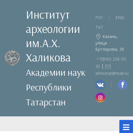
Институт
РУС
ENG
археологии
ТАТ
Казань,
им.А.Х.
улица
Бутлерова, 30
Халикова
+7(843) 236‑55-
|
42
Академии наук
arheotat@mail.ru
Республики
Татарстан