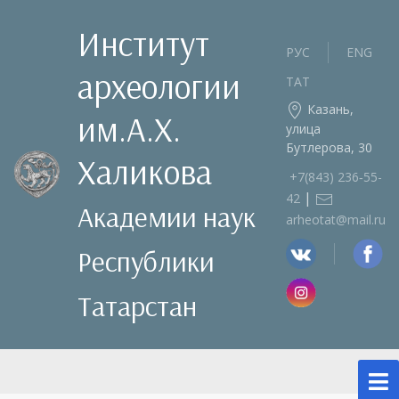
Институт
РУС
ENG
археологии
ТАТ
Казань,
им.А.Х.
улица
Бутлерова, 30
Халикова
+7(843) 236‑55-
|
42
Академии наук
arheotat@mail.ru
Республики
Татарстан