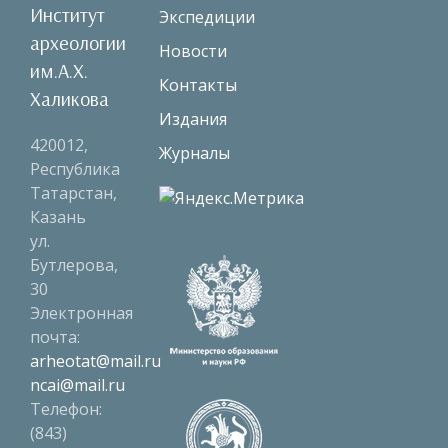
Институт
Экспедиции
археологии
Новости
им.А.Х.
Контакты
Халикова
Издания
420012,
Журналы
Республика
Татарстан,
Казань
ул.
Бутлерова,
30
Электронная
почта:
arheotat@mail.ru
ncai@mail.ru
Телефон:
(843)