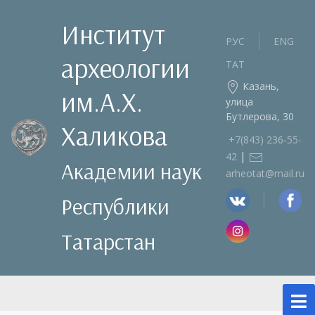
Институт
РУС
ENG
археологии
ТАТ
Казань,
им.А.Х.
улица
Бутлерова, 30
Халикова
+7(843) 236‑55-
|
42
Академии наук
arheotat@mail.ru
Республики
Татарстан