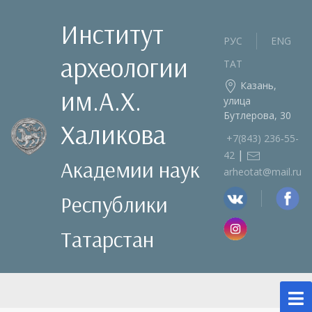
Институт
РУС
ENG
археологии
ТАТ
Казань,
им.А.Х.
улица
Бутлерова, 30
Халикова
+7(843) 236‑55-
|
42
Академии наук
arheotat@mail.ru
Республики
Татарстан