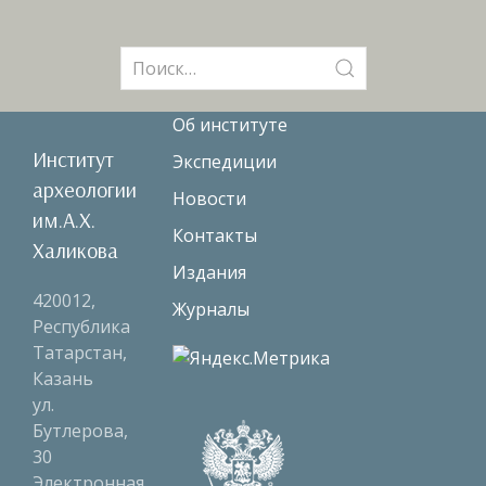
Поиск:
Об институте
Институт
Экспедиции
археологии
Новости
им.А.Х.
Контакты
Халикова
Издания
420012,
Журналы
Республика
Татарстан,
Казань
ул.
Бутлерова,
30
Электронная