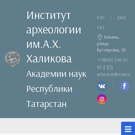
Институт
РУС
ENG
археологии
ТАТ
Казань,
им.А.Х.
улица
Бутлерова, 30
Халикова
+7(843) 236‑55-
|
42
Академии наук
arheotat@mail.ru
Республики
Татарстан