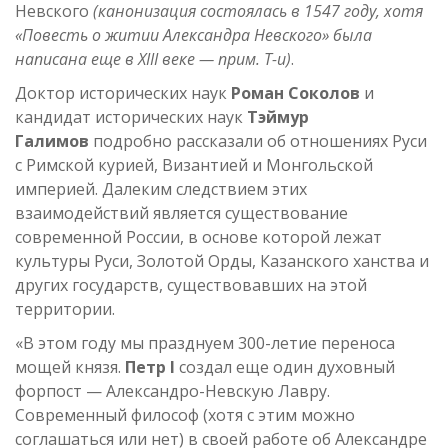
Невского
(канонизация состоялась в 1547 году, хотя
«Повесть о житии Александра Невского» была
написана еще в XIII веке — прим. Т-и)
.
Доктор исторических наук
Роман Соколов
и
кандидат исторических наук
Тэймур
Галимов
подробно рассказали об отношениях Руси
с Римской курией, Византией и Монгольской
империей. Далеким следствием этих
взаимодействий является существование
современной России, в основе которой лежат
культуры Руси, Золотой Орды, Казанского ханства и
других государств, существовавших на этой
территории.
«В этом году мы празднуем 300-летие переноса
мощей князя.
Петр I
создал еще один духовный
форпост — Александро-Невскую Лавру.
Современный философ (хотя с этим можно
соглашаться или нет) в своей работе об Александре