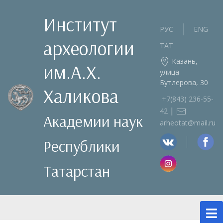
Институт
РУС
ENG
археологии
ТАТ
Казань,
им.А.Х.
улица
Бутлерова, 30
Халикова
+7(843) 236‑55-
|
42
Академии наук
arheotat@mail.ru
Республики
Татарстан