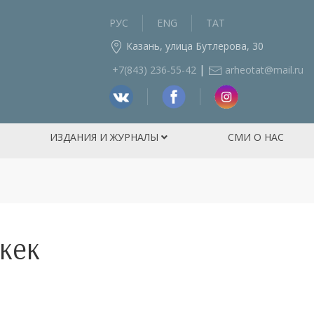
РУС
ENG
ТАТ
Казань, улица Бутлерова, 30
|
+7(843) 236‑55-42
arheotat@mail.ru
ИЗДАНИЯ И ЖУРНАЛЫ
СМИ О НАС
кек