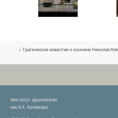
«
Трагическое известие о кончине Николая А
Институт археологии
им.А.Х. Халикова