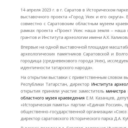
14 апреля 2023 г. в г. Саратов в Историческом па
выставочного проекта «Город Укек и его округа».
совместно с Саратовским областным музеем краев
рамках проекта «Проект Укек: наша земля – наша
грантов и Института археологии имени А.Х. Халиков
Впервые на одной выставочной площадке масштабн
археологических памятников Саратовской и Волго
городища (средневекового города Укек), исследу
идентичности татарского народа».
На открытии выставки с приветственным словом вы
Республики Татарстан, директор
Института археол
открытия приняли участие заместитель
министра 
областного музея краеведения
Е.М. Казанцев, деп
«Историческая память» партии «Единая Россия», 
общественно-государственной организации «Союз
директор саратовского Исторического парка Д.А. Ку
В рамках поездки в г. Саратов делегация Институт 