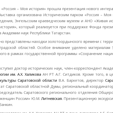
рке «Россия – Моя история» прошла презентация нового интер
 Выставка организована Историческим парком «Россия – Моя
едения, Энгельсским краеведческим музеем и АНО «Живая и
 история», который реализуется при поддержке Фонда през
а Академии наук Республики Татарстан.
о представлены находки золотоордынского времени с терр
градской областей. Особое внимание уделено материалам 
емого в рамках государственной программы «Сохранение нац
ступил доктор исторических наук, член-корреспондент Акад
огии им. А.Х. Халикова
АН РТ А.Г. Ситдиков. Кроме того, в 
культуры Саратовской области
В.А. Баркетов, директор
Сар
утат Саратовской областной Думы, региональный координато
председатель Саратовского регионального отделения Общер
 женщин России» Ю.М.
Литневская.
Презентационную экскурси
банкин.
археологии им. А.Х. Халикова АН РТ в лице директора А.Г. Си