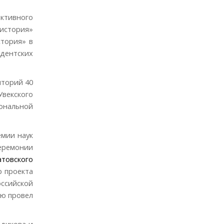
активного
 история»
стория» в
идентских
иторий 40
Увекского
иональной
емии наук
церемонии
атовского
р проекта
оссийской
ю провел
тдикова и