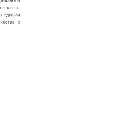
онально-
кспедиции
чества с