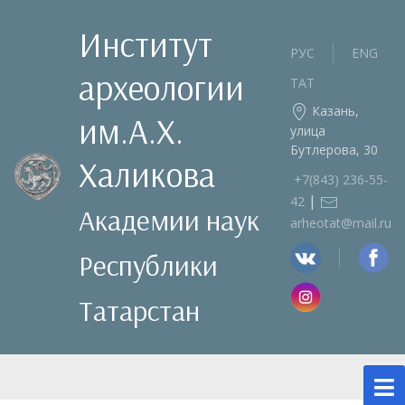
Институт
РУС
ENG
археологии
ТАТ
Казань,
им.А.Х.
улица
Бутлерова, 30
Халикова
+7(843) 236‑55-
|
42
Академии наук
arheotat@mail.ru
Республики
Татарстан