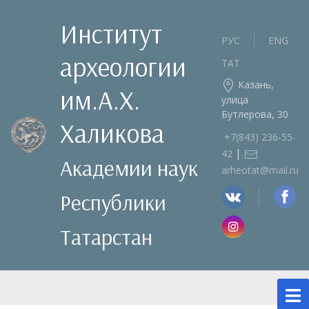
Институт
РУС
ENG
археологии
ТАТ
Казань,
им.А.Х.
улица
Бутлерова, 30
Халикова
+7(843) 236‑55-
|
42
Академии наук
arheotat@mail.ru
Республики
Татарстан