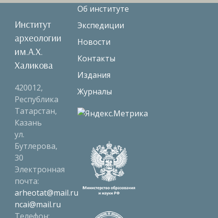
Об институте
Институт
Экспедиции
археологии
Новости
им.А.Х.
Контакты
Халикова
Издания
420012,
Журналы
Республика
Татарстан,
Казань
ул.
Бутлерова,
30
Электронная
почта:
arheotat@mail.ru
ncai@mail.ru
Телефон: