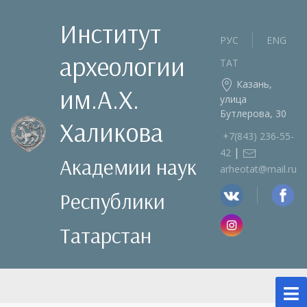
Институт
РУС
ENG
археологии
ТАТ
Казань,
им.А.Х.
улица
Бутлерова, 30
Халикова
+7(843) 236‑55-
|
42
Академии наук
arheotat@mail.ru
Республики
Татарстан