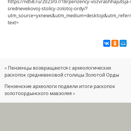
https://nd58.ru/2023/07/18/penzency-vozvrashhajutsja
srednevekovoj-stolicy-zolotoj-ordy/?
utm_source=yxnews&utm_medium=desktop&utm_referrer
text=
«
Пензенцы возвращаются с археологических
раскопок средневековой столицы Золотой Орды
Пензенские археологи подвели итоги раскопок
золотоордынского мавзолея
»