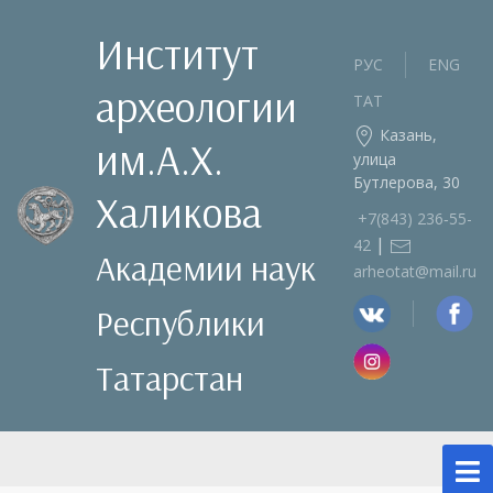
Институт
РУС
ENG
археологии
ТАТ
Казань,
им.А.Х.
улица
Бутлерова, 30
Халикова
+7(843) 236‑55-
|
42
Академии наук
arheotat@mail.ru
Республики
Татарстан