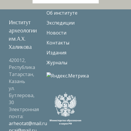
Об институте
Институт
Экспедиции
археологии
Новости
им.А.Х.
Контакты
Халикова
Издания
420012,
Журналы
Республика
Татарстан,
Казань
ул.
Бутлерова,
30
Электронная
почта:
arheotat@mail.ru
ncai@mail.ru