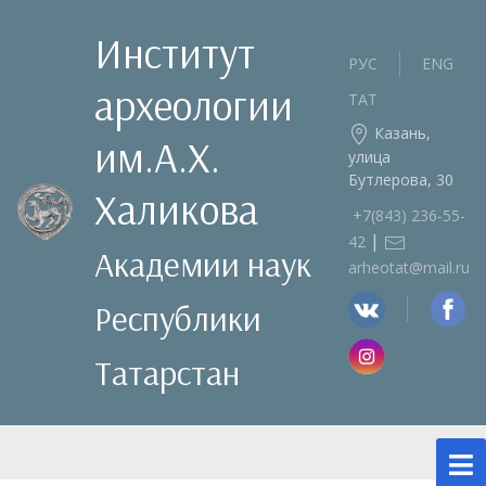
Институт
РУС
ENG
археологии
ТАТ
Казань,
им.А.Х.
улица
Бутлерова, 30
Халикова
+7(843) 236‑55-
|
42
Академии наук
arheotat@mail.ru
Республики
Татарстан