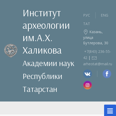
Институт
РУС
ENG
археологии
ТАТ
Казань,
им.А.Х.
улица
Бутлерова, 30
Халикова
+7(843) 236‑55-
|
42
Академии наук
arheotat@mail.ru
Республики
Татарстан