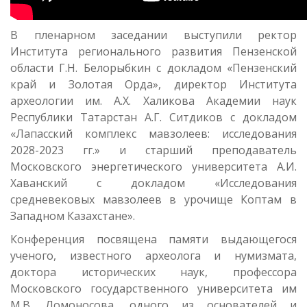
В пленарном заседании выступили ректор
Института регионального развития Пензенской
области Г.Н. Белорыбкин с докладом «Пензенский
край и Золотая Орда», директор Института
археологии им. А.Х. Халикова Академии наук
Республики Татарстан А.Г. Ситдиков с докладом
«Лапасский комплекс мавзолеев: исследования
2028-2023 гг.» и старший преподаватель
Московского энергетического университета А.И.
Хаванский с докладом «Исследования
средневековых мавзолеев в урочище Коптам в
Западном Казахстане».
Конференция посвящена памяти выдающегося
ученого, известного археолога и нумизмата,
доктора исторических наук, профессора
Московского государственного университета им
М.В. Ломоносова, одного из основателей и