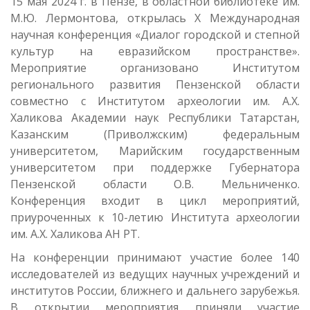
15 мая 2024 г. в Пензе, в областной библиотеке им.
М.Ю. Лермонтова, открылась X Международная
научная конференция «Диалог городской и степной
культур на евразийском пространстве».
Мероприятие организовано Институтом
регионального развития Пензенской области
совместно с Институтом археологии им. А.Х.
Халикова Академии наук Республики Татарстан,
Казанским (Приволжским) федеральным
университетом, Марийским государственным
университетом при поддержке Губернатора
Пензенской области О.В. Мельниченко.
Конференция входит в цикл мероприятий,
приуроченных к 10-летию Института археологии
им. А.Х. Халикова АН РТ.
На конференции принимают участие более 140
исследователей из ведущих научных учреждений и
институтов России, ближнего и дальнего зарубежья.
В открытии мероприятия приняли участие