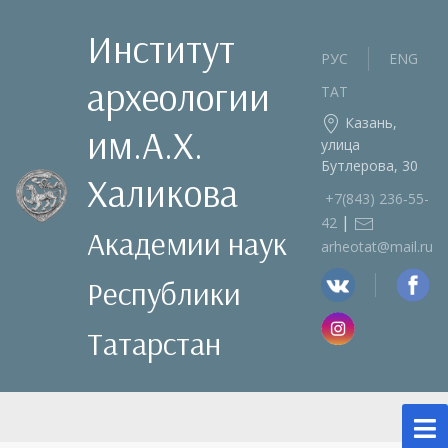
Институт
РУС
ENG
археологии
ТАТ
Казань,
им.А.Х.
улица
Бутлерова, 30
Халикова
+7(843) 236‑55-
|
42
Академии наук
arheotat@mail.ru
Республики
Татарстан