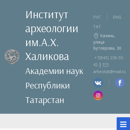
Институт
РУС
ENG
археологии
ТАТ
Казань,
им.А.Х.
улица
Бутлерова, 30
Халикова
+7(843) 236‑55-
|
42
Академии наук
arheotat@mail.ru
Республики
Татарстан