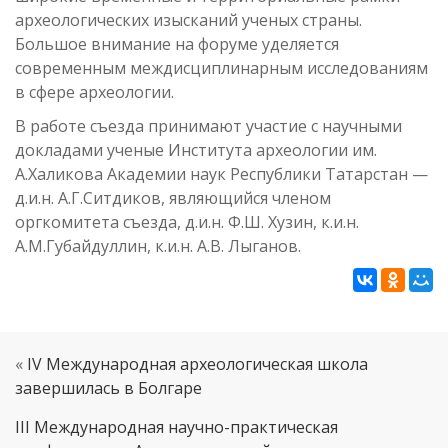
археологических изысканий ученых страны.
Большое внимание на форуме уделяется
современным междисциплинарным исследованиям
в сфере археологии.
В работе съезда принимают участие с научными
докладами ученые Института археологии им.
А.Халикова Академии наук Республики Татарстан —
д.и.н. А.Г.Ситдиков, являющийся членом
оргкомитета съезда, д.и.н. Ф.Ш. Хузин, к.и.н.
А.М.Губайдуллин, к.и.н. А.В. Лыганов.
«
IV Международная археологическая школа
завершилась в Болгаре
III Международная научно-практическая