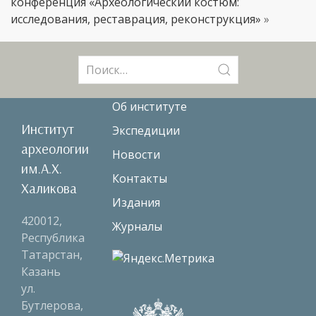
конференция «Археологический костюм:
исследования, реставрация, реконструкция»
»
Поиск:
Об институте
Институт
Экспедиции
археологии
Новости
им.А.Х.
Контакты
Халикова
Издания
420012,
Журналы
Республика
Татарстан,
Казань
ул.
Бутлерова,