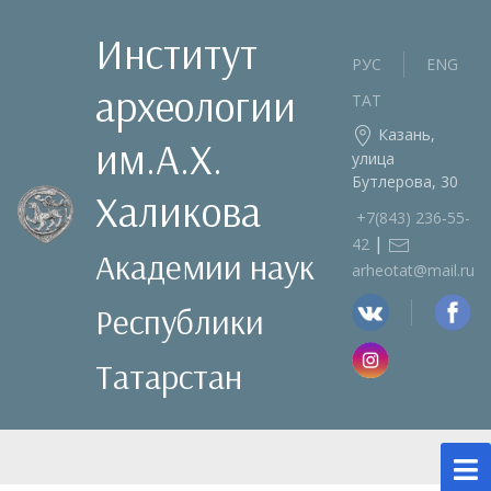
Институт
РУС
ENG
археологии
ТАТ
Казань,
им.А.Х.
улица
Бутлерова, 30
Халикова
+7(843) 236‑55-
|
42
Академии наук
arheotat@mail.ru
Республики
Татарстан