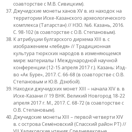
соавторстве с М.В. Сивицким).
Джучидские монеты ханов XV в. из находок на
территории Иске-Казанского археологического
комплекса (Татарстан) // НЗО. №6. Казань, 2016.
С. 98-102 (в соавторстве с О.В. Степановым).
К атрибуции булгарского дирхема XIII в. с
изображением «лебедя» // Традиционная
культура тюркских народов в изменяющемся
мире: материалы I Международной научной
конференции (12-15 апреля 2017 г.). Казань: Изд-
во «Ак Буре», 2017. С. 66-68 (в соавторстве с О.В.
Степановым и Ю.В. Дзюбой).
Находки джучидских монет XIII – начала XIV в. в
Иске-Казани // 19 ВНК. Великий Новгород 18-22
апреля 2017 г. М., 2017. С. 68-72 (в соавторстве с
О.В. Степановым).
Джучидские монеты XIII – первой четверти XIV
в. с острова Семёновский (Спасский район РТ) //
VII Халиковские чтения: Средневековые