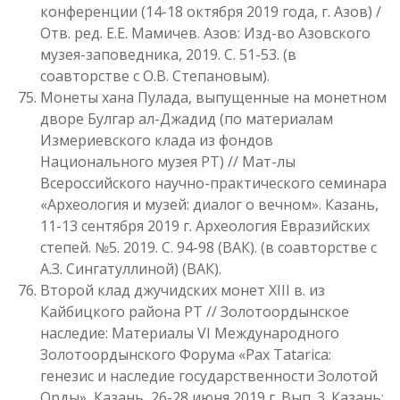
конференции (14-18 октября 2019 года, г. Азов) /
Отв. ред. Е.Е. Мамичев. Азов: Изд-во Азовского
музея-заповедника, 2019. С. 51-53. (в
соавторстве с О.В. Степановым).
Монеты хана Пулада, выпущенные на монетном
дворе Булгар ал-Джадид (по материалам
Измериевского клада из фондов
Национального музея РТ) // Мат-лы
Всероссийского научно-практического семинара
«Археология и музей: диалог о вечном». Казань,
11-13 сентября 2019 г. Археология Евразийских
степей. №5. 2019. С. 94-98 (ВАК). (в соавторстве с
А.З. Сингатуллиной) (ВАК).
Второй клад джучидских монет XIII в. из
Кайбицкого района РТ // Золотоордынское
наследие: Материалы VI Международного
Золотоордынского Форума «Pax Tatarica:
генезис и наследие государственности Золотой
Орды», Казань, 26-28 июня 2019 г. Вып. 3. Казань: