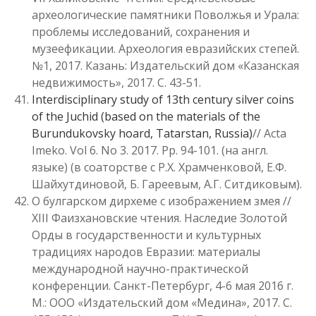
археологические памятники Поволжья и Урала:
проблемы исследований, сохранения и
музеефикации. Археология евразийских степей.
№1, 2017. Казань: Издательский дом «Казанская
недвижимость», 2017. С. 43-51.
Interdisciplinary study of 13th century silver coins
of the Juchid (based on the materials of the
Burundukovsky hoard, Tatarstan, Russia)
// Acta
Imeko. Vol 6. No 3. 2017. Pp. 94-101. (на англ.
языке) (в соаторстве с Р.Х. Храмченковой, Е.Ф.
Шайхутдиновой, Б. Гареевым, А.Г. Ситдиковым).
О булгарском дирхеме с изображением змея //
XIII Фаизхановские чтения. Наследие Золотой
Орды в государственности и культурных
традициях народов Евразии: материалы
международной научно-практической
конференции. Санкт-Петербург, 4-6 мая 2016 г.
М.: ООО «Издательский дом «Медина», 2017. С.