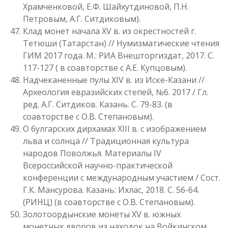
Храмченковой, Е.Ф. Шайхутдиновой, П.Н.
Петровым, А.Г. Ситдиковым).
Клад монет начала XV в. из окрестностей г.
Тетюши (Татарстан) // Нумизматические чтения
ГИМ 2017 года. М.: РИА Внешторгиздат, 2017. С.
117-127 ( в соавторстве с А.Е. Купцовым).
Надчеканенные пулы XIV в. из Иске-Казани //
Археология евразийских степей, №6. 2017 / Гл.
ред. А.Г. Ситдиков. Казань. С. 79-83. (в
соавторстве с О.В. Степановым).
О булгарских дирхамах XIII в. с изображением
льва и солнца // Традиционная культура
народов Поволжья. Материалы IV
Всероссийской научно-практической
конференции с международным участием / Сост.
Г.К. Мансурова. Казань: Ихлас, 2018. С. 56-64.
(РИНЦ) (в соавторстве с О.В. Степановым).
Золотоордынские монеты XV в. южных
монетных дворов из находок на Войкинском