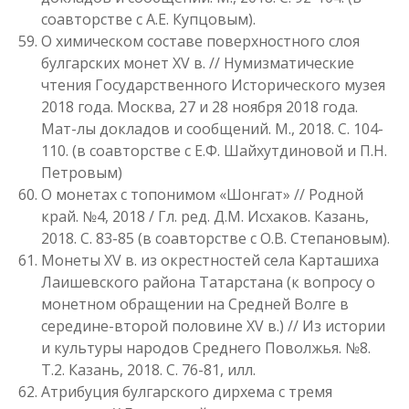
соавторстве с А.Е. Купцовым).
О химическом составе поверхностного слоя
булгарских монет XV в. // Нумизматические
чтения Государственного Исторического музея
2018 года. Москва, 27 и 28 ноября 2018 года.
Мат-лы докладов и сообщений. М., 2018. С. 104-
110. (в соавторстве с Е.Ф. Шайхутдиновой и П.Н.
Петровым)
О монетах с топонимом «Шонгат» // Родной
край. №4, 2018 / Гл. ред. Д.М. Исхаков. Казань,
2018. С. 83-85 (в соавторстве с О.В. Степановым).
Монеты XV в. из окрестностей села Карташиха
Лаишевского района Татарстана (к вопросу о
монетном обращении на Средней Волге в
середине-второй половине XV в.) // Из истории
и культуры народов Среднего Поволжья. №8.
Т.2. Казань, 2018. С. 76-81, илл.
Атрибуция булгарского дирхема с тремя