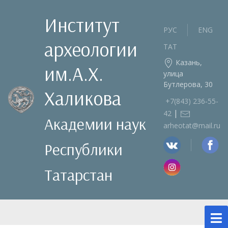
Институт
РУС
ENG
археологии
ТАТ
Казань,
им.А.Х.
улица
Бутлерова, 30
Халикова
+7(843) 236‑55-
|
42
Академии наук
arheotat@mail.ru
Республики
Татарстан