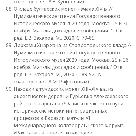
соавторстве с А.Е. Купцовым).
О кладе булгарских монет начала XIV в. //
Нумизматические чтения Государственного
Исторического музея 2020 года. Москва, 25 и 26
ноября. Мат-лы докладов и сообщений. / Отв.
ред. Е.В. Захаров. М., 2020. С. 79-85.
Дирхамы Хызр хана из Ставропольского клада //
Нумизматические чтения Государственного
Исторического музея 2020 года. Москва, 25 и 26
ноября. Мат-лы докладов и сообщений. / Отв.
ред. Е.В. Захаров. М., 2020. С. 89-92. (в
соавторстве с А.М. Рафиковым).
Находки джучидских монет XIII–XIV вв. из
окрестностей деревни Гурьевка Алексеевского
района Татарстана //Оазисы шелкового пути:
исторические истоки интеграционных
процессов в Евразии: ма
т
-лы VI
Международного Золотоордынского Форума
«Pax Tatarica: генезис и наследие