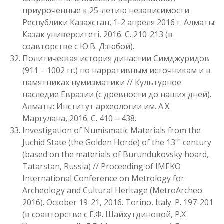
приуроченные к 25-летию независимости
Республики Казахстан, 1-2 апреля 2016 г. Алматы:
Казак университетi, 2016. С. 210-213 (в
соавторстве с Ю.В. Дзюбой).
Политическая история династии Симджуридов
(911 – 1002 гг.) по нарративным источникам и в
памятниках нумизматики // Культурное
наследие Евразии (с древности до наших дней).
Алматы: Институт археологии им. А.Х.
Маргулана, 2016. С. 410 – 438.
Investigation of Numismatic Materials from the
th
Juchid State (the Golden Horde) of the 13
century
(based on the materials of Burundukovsky hoard,
Tatarstan, Russia) // Proceeding of IMEKO
International Conference on Metrology for
Archeology and Cultural Heritage (MetroArcheo
2016). October 19-21, 2016. Torino, Italy. P. 197-201
(в соавторстве с Е.Ф. Шайхутдиновой, Р.Х