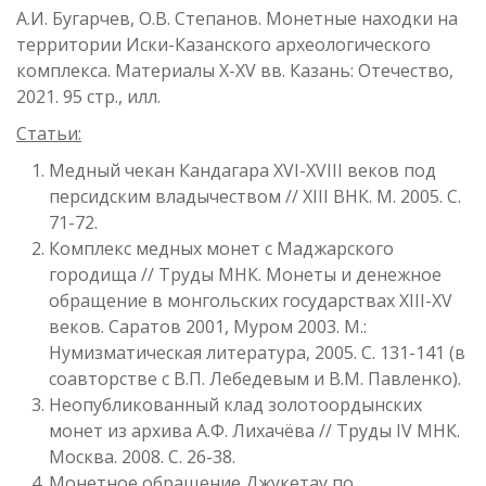
А.И. Бугарчев, О.В. Степанов. Монетные находки на
территории Иски-Казанского археологического
комплекса. Материалы X-XV вв. Казань: Отечество,
2021. 95 стр., илл.
Статьи:
Медный чекан Кандагара XVI-XVIII веков под
персидским владычеством // XIII ВНК. М. 2005. С.
71-72.
Комплекс медных монет с Маджарского
городища // Труды МНК. Монеты и денежное
обращение в монгольских государствах XIII-XV
веков. Саратов 2001, Муром 2003. М.:
Нумизматическая литература, 2005. С. 131-141 (в
соавторстве с В.П. Лебедевым и В.М. Павленко).
Неопубликованный клад золотоордынских
монет из архива А.Ф. Лихачёва // Труды IV МНК.
Москва. 2008. С. 26-38.
Монетное обращение Джукетау по