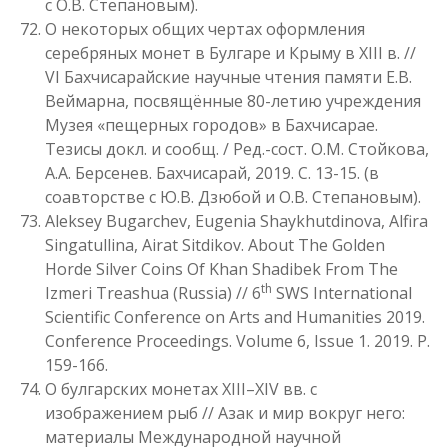
с О.В. Степановым).
О некоторых общих чертах оформления
серебряных монет в Булгаре и Крыму в XIII в. //
VI Бахчисарайские научные чтения памяти Е.В.
Веймарна, посвящённые 80-летию учреждения
Музея «пещерных городов» в Бахчисарае.
Тезисы докл. и сообщ. / Ред.-сост. О.М. Стойкова,
А.А. Берсенев. Бахчисарай, 2019. С. 13-15. (в
соавторстве с Ю.В. Дзюбой и О.В. Степановым).
Aleksey Bugarchev, Eugenia Shaykhutdinova, Alfira
Singatullina, Airat Sitdikov. About The Golden
Horde Silver Coins Of Khan Shadibek From The
th
Izmeri Treashua (Russia) // 6
SWS International
Scientific Conference on Arts and Humanities 2019.
Conference Proceedings. Volume 6, Issue 1. 2019. P.
159-166.
О булгарских монетах XIII–XIV вв. с
изображением рыб // Азак и мир вокруг него:
материалы Международной научной