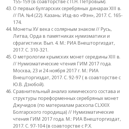
155-159 (в соавторстве с П.Н. Петровым).
О первых булгарских серебряных динарах XIII в.
// ПА. №4 (22). Казань: Изд-во «Фэн», 2017. С. 165-
174.
Монеты XV века с солярным знаком // Русь,
Литва, Орда в памятниках нумизматики и
сфрагистики. Вып. 4. М.: РИА Внешторгиздат,
2017. С. 310-321.
О метрологии крымских монет середины XIII в.
// Нумизматические чтения ГИМ 2017 года.
Москва, 23 и 24 ноября 2017 г. М.: РИА
Внешторгиздат, 2017. С. 92-97 ( в соавторстве с
Ю.В. Дзюбой).
Сравнительный анализ химического состава и
структуры пореформенных серебряных монет
Джучидов (по материалам раскопа CLXXIX
Болгарского городища) // Нумизматические
чтения ГИМ 2017 года. М.: РИА Внешторгиздат,
2017. С. 97-104 (в соавторстве с Р.Х.