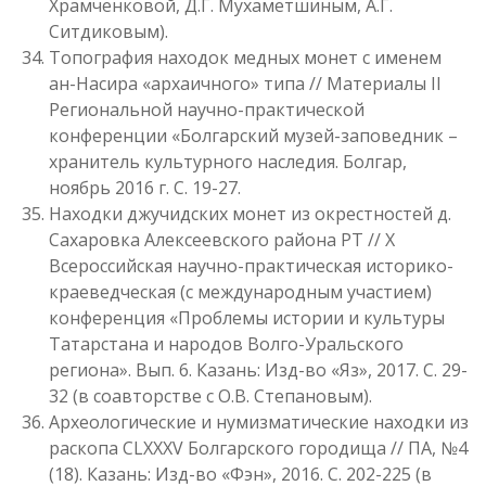
Храмченковой, Д.Г. Мухаметшиным, А.Г.
Ситдиковым).
Топография находок медных монет с именем
ан-Насира «архаичного» типа // Материалы II
Региональной научно-практической
конференции «Болгарский музей-заповедник –
хранитель культурного наследия. Болгар,
ноябрь 2016 г. С. 19-27.
Находки джучидских монет из окрестностей д.
Сахаровка Алексеевского района РТ // X
Всероссийская научно-практическая историко-
краеведческая (с международным участием)
конференция «Проблемы истории и культуры
Татарстана и народов Волго-Уральского
региона». Вып. 6. Казань: Изд-во «Яз», 2017. С. 29-
32 (в соавторстве с О.В. Степановым).
Археологические и нумизматические находки из
раскопа CLXXXV Болгарского городища // ПА, №4
(18). Казань: Изд-во «Фэн», 2016. С. 202-225 (в