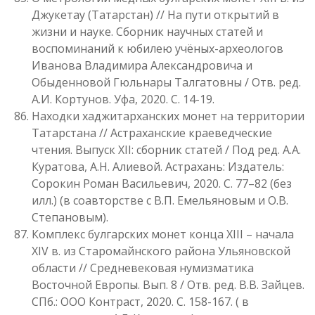
Джукетау (Татарстан) // На пути открытий в
жизни и науке. Сборник научных статей и
воспоминаний к юбилею учёных-археологов
Иванова Владимира Александровича и
Обыденновой Гюльнары Талгатовны / Отв. ред.
А.И. Кортунов. Уфа, 2020. С. 14-19.
Находки хаджитарханских монет на территории
Татарстана // Астраханские краеведческие
чтения. Выпуск XII: сборник статей / Под ред. А.А.
Куратова, А.Н. Алиевой. Астрахань: Издатель:
Сорокин Роман Васильевич, 2020. С. 77–82 (без
илл.) (в соавторстве с В.П. Емельяновым и О.В.
Степановым).
Комплекс булгарских монет конца XIII – начала
XIV в. из Старомайнского района Ульяновской
области // Средневековая нумизматика
Восточной Европы. Вып. 8 / Отв. ред. В.В. Зайцев.
СПб.: ООО Контраст, 2020. С. 158-167. ( в