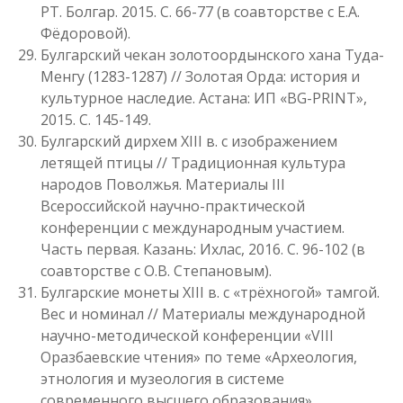
РТ. Болгар. 2015. С. 66-77 (в соавторстве с Е.А.
Фёдоровой).
Булгарский чекан золотоордынского хана Туда-
Менгу (1283-1287) // Золотая Орда: история и
культурное наследие. Астана: ИП «BG-PRINT»,
2015. С. 145-149.
Булгарский дирхем XIII в. с изображением
летящей птицы // Традиционная культура
народов Поволжья. Материалы III
Всероссийской научно-практической
конференции с международным участием.
Часть первая. Казань: Ихлас, 2016. С. 96-102 (в
соавторстве с О.В. Степановым).
Булгарские монеты XIII в. с «трёхногой» тамгой.
Вес и номинал // Материалы международной
научно-методической конференции «VIII
Оразбаевские чтения» по теме «Археология,
этнология и музеология в системе
современного высшего образования»,