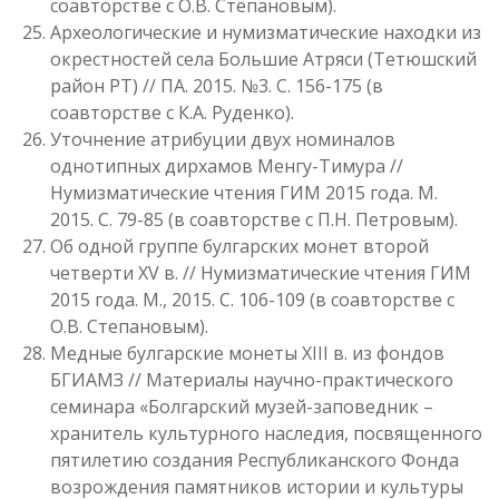
соавторстве с О.В. Степановым).
Археологические и нумизматические находки из
окрестностей села Большие Атряси (Тетюшский
район РТ) // ПА. 2015. №3. С. 156-175 (в
соавторстве с К.А. Руденко).
Уточнение атрибуции двух номиналов
однотипных дирхамов Менгу-Тимура //
Нумизматические чтения ГИМ 2015 года. М.
2015. С. 79-85 (в соавторстве с П.Н. Петровым).
Об одной группе булгарских монет второй
четверти XV в. // Нумизматические чтения ГИМ
2015 года. М., 2015. С. 106-109 (в соавторстве с
О.В. Степановым).
Медные булгарские монеты XIII в. из фондов
БГИАМЗ // Материалы научно-практического
семинара «Болгарский музей-заповедник –
хранитель культурного наследия, посвященного
пятилетию создания Республиканского Фонда
возрождения памятников истории и культуры