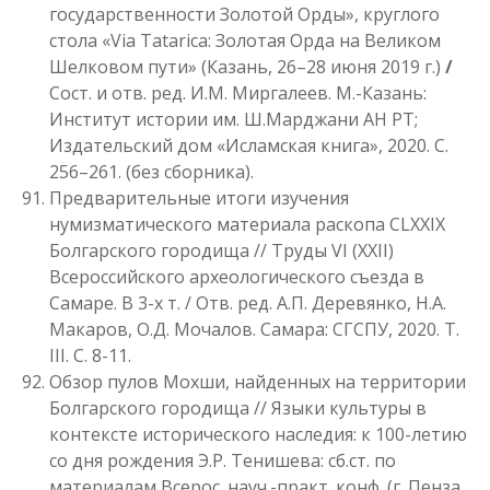
государственности Золотой Орды», круглого
стола «Via Tataricа: Золотая Орда на Великом
Шелковом пути» (Казань, 26–28 июня 2019 г.)
/
Сост. и отв. ред. И.М. Миргалеев. М.-Казань:
Институт истории им. Ш.Марджани АН РТ;
Издательский дом «Исламская книга», 2020. С.
256–261. (без сборника).
Предварительные итоги изучения
нумизматического материала раскопа CLXXIX
Болгарского городища // Труды VI (XXII)
Всероссийского археологического съезда в
Самаре. В 3-х т. / Отв. ред. А.П. Деревянко, Н.А.
Макаров, О.Д. Мочалов. Самара: СГСПУ, 2020. Т.
III. С. 8-11.
Обзор пулов Мохши, найденных на территории
Болгарского городища // Языки культуры в
контексте исторического наследия: к 100-летию
со дня рождения Э.Р. Тенишева: сб.ст. по
материалам Всерос. науч.-практ. конф. (г. Пенза,