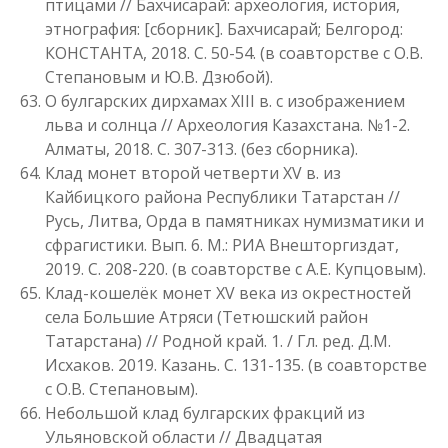
птицами // Бахчисарай: археология, история,
этнография: [сборник]. Бахчисарай; Белгород:
КОНСТАНТА, 2018. С. 50-54. (в соавторстве с О.В.
Степановым и Ю.В. Дзюбой).
О булгарских дирхамах XIII в. с изображением
льва и солнца // Археология Казахстана. №1-2.
Алматы, 2018. С. 307-313. (без сборника).
Клад монет второй четверти XV в. из
Кайбицкого района Республики Татарстан //
Русь, Литва, Орда в памятниках нумизматики и
сфрагистики. Вып. 6. М.: РИА Внешторгиздат,
2019. С. 208-220. (в соавторстве с А.Е. Купцовым).
Клад-кошелёк монет XV века из окрестностей
села Большие Атряси (Тетюшский район
Татарстана) // Родной край. 1. / Гл. ред. Д.М.
Исхаков. 2019. Казань. С. 131-135. (в соавторстве
с О.В. Степановым).
Небольшой клад булгарских фракций из
Ульяновской области // Двадцатая