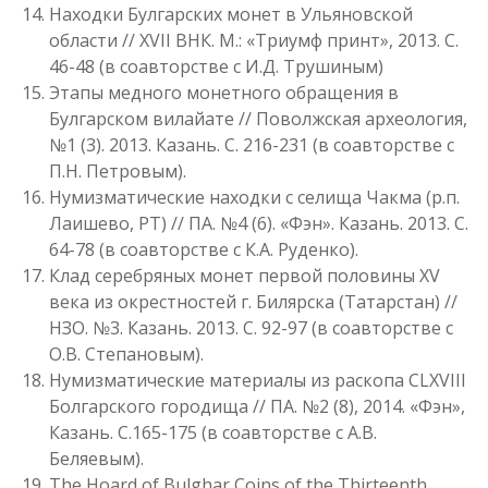
Находки Булгарских монет в Ульяновской
области // XVII ВНК. М.: «Триумф принт», 2013. С.
46-48 (в соавторстве с И.Д. Трушиным)
Этапы медного монетного обращения в
Булгарском вилайате // Поволжская археология,
№1 (3). 2013. Казань. С. 216-231 (в соавторстве с
П.Н. Петровым).
Нумизматические находки с селища Чакма (р.п.
Лаишево, РТ) // ПА. №4 (6). «Фэн». Казань. 2013. С.
64-78 (в соавторстве с К.А. Руденко).
Клад серебряных монет первой половины XV
века из окрестностей г. Билярска (Татарстан) //
НЗО. №3. Казань. 2013. С. 92-97 (в соавторстве с
О.В. Степановым).
Нумизматические материалы из раскопа CLXVIII
Болгарского городища // ПА. №2 (8), 2014. «Фэн»,
Казань. С.165-175 (в соавторстве с А.В.
Беляевым).
The Hoard of Bulghar Coins of the Thirteenth