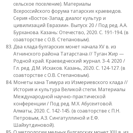
сельское поселение). Материалы
Всероссийского форума татарских краеведов.
Серия «Восток-Запад: диалог культур и
цивилизаций Евразии». Выпуск 20 / Под ред. А.А.
Бурханова. Казань: Отечество, 2020. С. 191-194. (в
соавторстве с О.В. Степановым).
Два клада булгарских монет начала XV в. из
Атнинского района Татарстана // Туган Жир —
Родной край. Краеведческий журнал. 3-4. 2020 /
Гл. ред. Д.М. Исхаков. Казань, 2020. С. 124-127. (в
соавторстве с О.В. Степановым).
Монеты хана Тимура из Измериевского клада //
История и культура Великой степи. Материалы
Международной научно-практической
конференции / Под ред. М.Х. Абусеитовой.
Алматы, 2020. С. 142-145. (в соавторстве с П.Н.
Петровым, А.З. Сингатуллиной и Е.Ф.
Шайхутдиновой).
О метрологии медных булгарских монет XIII в. из